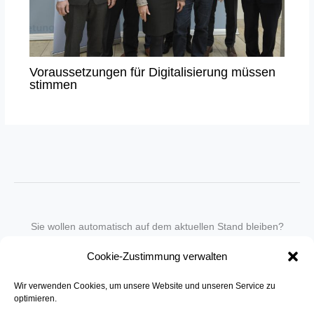
Voraussetzungen für Digitalisierung müssen
stimmen
Sie wollen automatisch auf dem aktuellen Stand bleiben?
Wir nehmen Sie gegen eine geringe monatliche Gebühr
Cookie-Zustimmung verwalten
in unseren Newsletter-Service auf.
Wir verwenden Cookies, um unsere Website und unseren Service zu
Senden Sie für ein Angebot einfach eine
Mail an die Redaktion
.
optimieren.