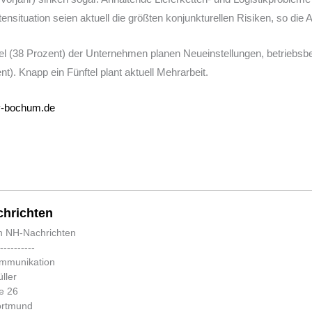
ensituation seien aktuell die größten konjunkturellen Risiken, so di
tel (38 Prozent) der Unternehmen planen Neueinstellungen, betriebsb
). Knapp ein Fünftel plant aktuell Mehrarbeit.
v-bochum.de
hrichten
n NH-Nachrichten
-----------
ommunikation
ller
e 26
ortmund