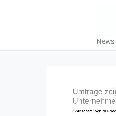
Zum
Inhalt
springen
News 
Umfrage zeig
Unternehmen
/
Wirtschaft
/ Von
NH-Nac