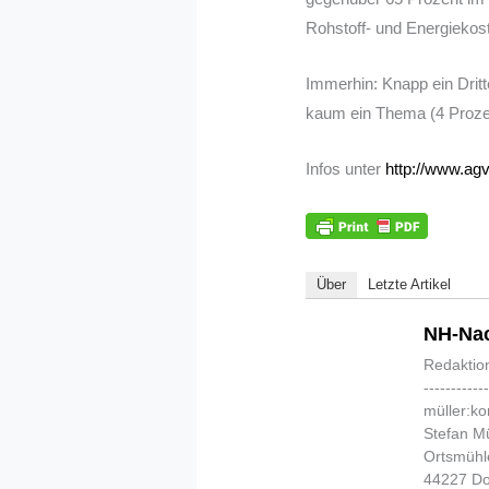
Rohstoff- und Energiekost
Immerhin: Knapp ein Drit
kaum ein Thema (4 Prozent
Infos unter
http://www.ag
Über
Letzte Artikel
NH-Nac
Redaktio
-----------
müller:k
Stefan Mü
Ortsmühl
44227 D