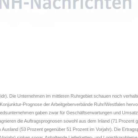
dr). Die Unternehmen im mittleren Ruhrgebiet schauen noch verhalte
 Konjunktur-Prognose der Arbeitgeberverbände Ruhr/Westfalen hervo
tgliedsunternehmen gaben zwar für Geschäftserwartungen und Umsatzp
gnieren die Auftragsprognosen sowohl aus dem Inland (71 Prozent 
m Ausland (53 Prozent gegenüber 51 Prozent im Vorjahr). Die Ertrag
orjahr) sinken sogar. Anhaltende Lieferketten- und Logistikprobleme 