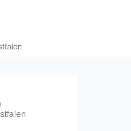
tfalen
n
stfalen