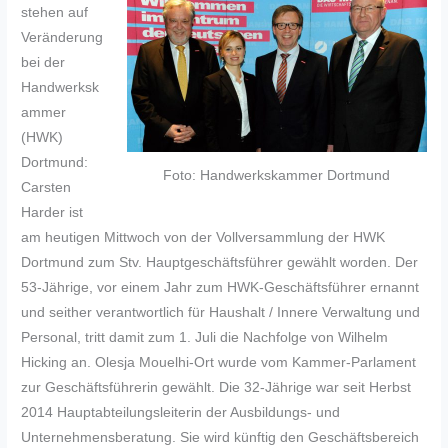
stehen auf
Veränderung
bei der
Handwerksk
ammer
(HWK)
Dortmund:
Foto: Handwerkskammer Dortmund
Carsten
Harder ist
am heutigen Mittwoch von der Vollversammlung der HWK
Dortmund zum Stv. Hauptgeschäftsführer gewählt worden. Der
53-Jährige, vor einem Jahr zum HWK-Geschäftsführer ernannt
und seither verantwortlich für Haushalt / Innere Verwaltung und
Personal, tritt damit zum 1. Juli die Nachfolge von Wilhelm
Hicking an. Olesja Mouelhi-Ort wurde vom Kammer-Parlament
zur Geschäftsführerin gewählt. Die 32-Jährige war seit Herbst
2014 Hauptabteilungsleiterin der Ausbildungs- und
Unternehmensberatung. Sie wird künftig den Geschäftsbereich