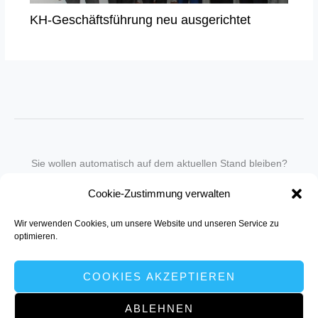
KH-Geschäftsführung neu ausgerichtet
Sie wollen automatisch auf dem aktuellen Stand bleiben?
Wir nehmen Sie gegen eine geringe monatliche Gebühr
Cookie-Zustimmung verwalten
in unseren Newsletter-Service auf.
Wir verwenden Cookies, um unsere Website und unseren Service zu
Senden Sie für ein Angebot einfach eine
Mail an die Redaktion
.
optimieren.
COOKIES AKZEPTIEREN
ABLEHNEN