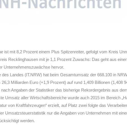
ne ist mit 8,2 Prozent einem Plus Spitzenreiter, gefolgt vom Kreis Un
reis Recklinghausen mit je 1,1 Prozent Zuwachs: Das geht aus ein
r Unternehmenszuwächse hervor.
elle des Landes (IT.NRW) hat beim Gesamtumsatz der 668.100 in NR
6,3 Milliarden Euro (+1,9 Prozent) auf rund 1,409 Billionen (1,408 
ft nach Angaben der Statistiker das bisherige Rekordergebnis aus de
hste Umsatz aller Wirtschaftsbereiche wurde auch 2015 im Bereich „H
tur von Kraftfahrzeugen“ erzielt, auf Platz zwei folgte das Verarbe
n der Umsatzsteuerstatistik nur die Angaben von Unternehmen mit e
ücksichtigt werden.