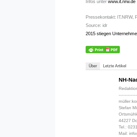
Infos unter
www.it.nrw.de
Pressekontakt: IT.NRW, P
Source: idr
2015 stiegen Unternehme
Über
Letzte Artikel
NH-Nac
Redaktio
-----------
müller:k
Stefan Mü
Ortsmühl
44227 D
Tel.: 02
Mail: in