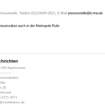
ressestelle, Telefon 0211/9449-2521, E-Mail
pressestelle@it.nrw.de
nsumsätze auch in der Metropole Ruhr
hrichten
n NH-Nachrichten
-----------
ommunikation
ller
e 26
ortmund
31/1371 4671
fo@muellerkom.de