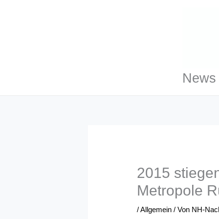
Zum
Inhalt
springen
News 
2015 stiege
Metropole R
/
Allgemein
/ Von
NH-Nach