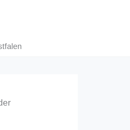
tfalen
der