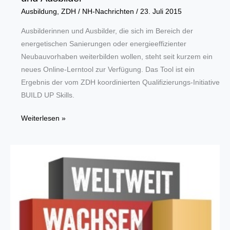
Ausbildung
,
ZDH
/
NH-Nachrichten
/
23. Juli 2015
Ausbilderinnen und Ausbilder, die sich im Bereich der
energetischen Sanierungen oder energieeffizienter
Neubauvorhaben weiterbilden wollen, steht seit kurzem ein
neues Online-Lerntool zur Verfügung. Das Tool ist ein
Ergebnis der vom ZDH koordinierten Qualifizierungs-Initiative
BUILD UP Skills.
Neues
Weiterlesen »
E-
Learning-
Tool
für
Ausbilderinnen
und
Ausbilder