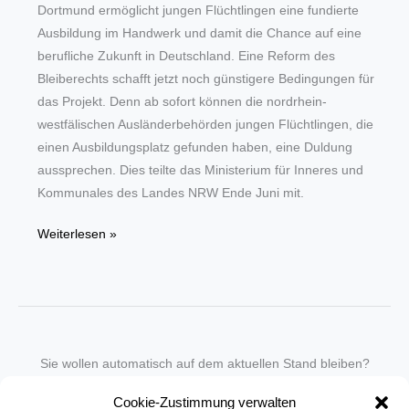
Dortmund ermöglicht jungen Flüchtlingen eine fundierte
Ausbildung im Handwerk und damit die Chance auf eine
berufliche Zukunft in Deutschland. Eine Reform des
Bleiberechts schafft jetzt noch günstigere Bedingungen für
das Projekt. Denn ab sofort können die nordrhein-
westfälischen Ausländerbehörden jungen Flüchtlingen, die
einen Ausbildungsplatz gefunden haben, eine Duldung
aussprechen. Dies teilte das Ministerium für Inneres und
Kommunales des Landes NRW Ende Juni mit.
Flüchtlinge:
Weiterlesen »
HWK-
Initiative
will
Perspektiven
schaffen
Sie wollen automatisch auf dem aktuellen Stand bleiben?
Wir nehmen Sie gegen eine geringe monatliche Gebühr
Cookie-Zustimmung verwalten