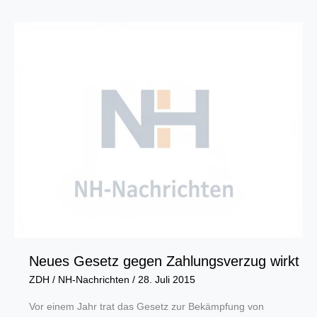
Start
in
das
Ausbildungsjahr
am
1.
August
werden
zahlreiche
Berufsbilder
modernisiert
Neues Gesetz gegen Zahlungsverzug wirkt
ZDH
/
NH-Nachrichten
/
28. Juli 2015
Vor einem Jahr trat das Gesetz zur Bekämpfung von