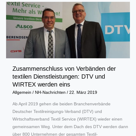
verdoppelt
Mittel
zur
Modernisierung
von
überbetrieblichen
Bildungsstätten
Zusammenschluss von Verbänden der
textilen Dienstleistungen: DTV und
WIRTEX werden eins
Allgemein
/
NH-Nachrichten
/
22. März 2019
Ab April 2019 gehen die beiden Branchenverbände
Deutscher Textilreinigungs-Verband (DTV) und
Wirtschaftsverband Textil Service (WIRTEX) wieder einen
gemeinsamen Weg. Unter dem Dach des DTV werden dann
über 800 Unternehmen der gesamten Textil-