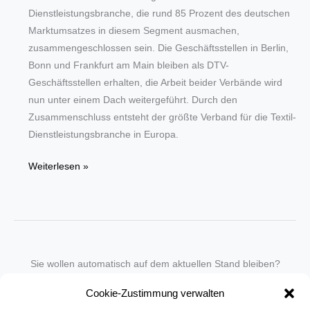
Dienstleistungsbranche, die rund 85 Prozent des deutschen
Marktumsatzes in diesem Segment ausmachen,
zusammengeschlossen sein. Die Geschäftsstellen in Berlin,
Bonn und Frankfurt am Main bleiben als DTV-
Geschäftsstellen erhalten, die Arbeit beider Verbände wird
nun unter einem Dach weitergeführt. Durch den
Zusammenschluss entsteht der größte Verband für die Textil-
Dienstleistungsbranche in Europa.
Zusammenschluss
Weiterlesen »
von
Verbänden
der
textilen
Dienstleistungen:
Sie wollen automatisch auf dem aktuellen Stand bleiben?
DTV
Wir nehmen Sie gegen eine geringe monatliche Gebühr
und
Cookie-Zustimmung verwalten
in unseren Newsletter-Service auf.
WIRTEX