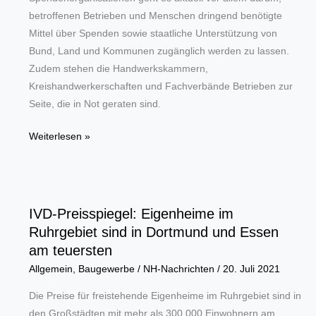
betroffenen Betrieben und Menschen dringend benötigte
Mittel über Spenden sowie staatliche Unterstützung von
Bund, Land und Kommunen zugänglich werden zu lassen.
Zudem stehen die Handwerkskammern,
Kreishandwerkerschaften und Fachverbände Betrieben zur
Seite, die in Not geraten sind.
Handwerk
Weiterlesen »
hilft!
Katastrophenbewältigung
im
und
IVD-Preisspiegel: Eigenheime im
mit
Ruhrgebiet sind in Dortmund und Essen
dem
am teuersten
Handwerk
Allgemein
,
Baugewerbe
/
NH-Nachrichten
/
20. Juli 2021
in
NRW
Die Preise für freistehende Eigenheime im Ruhrgebiet sind in
auf
den Großstädten mit mehr als 300.000 Einwohnern am