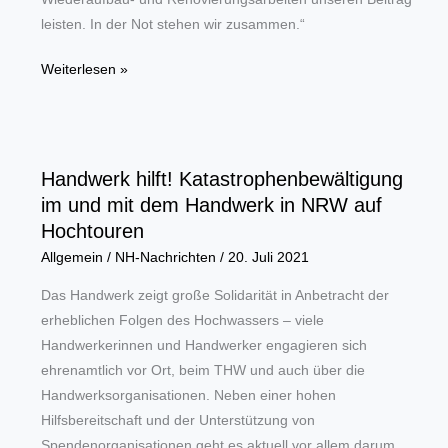
leisten. In der Not stehen wir zusammen.“
Hochwasser-
Weiterlesen »
Katastrophe:
„Hand
in
Hand
Handwerk hilft! Katastrophenbewältigung
und
im und mit dem Handwerk in NRW auf
Stein
Hochtouren
für
Allgemein
/
NH-Nachrichten
/
20. Juli 2021
Stein.“
Das Handwerk zeigt große Solidarität in Anbetracht der
erheblichen Folgen des Hochwassers – viele
Handwerkerinnen und Handwerker engagieren sich
ehrenamtlich vor Ort, beim THW und auch über die
Handwerksorganisationen. Neben einer hohen
Hilfsbereitschaft und der Unterstützung von
Spendenorganisationen geht es aktuell vor allem darum,