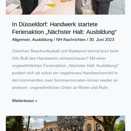
In Düsseldorf: Handwerk startete
Ferienaktion „Nächster Halt: Ausbildung“
Allgemein
,
Ausbildung
/
NH-Nachrichten
/
30. Juni 2023
Zwischen Beachvolleyball und Badepool einmal kurz beim
Info-Bulli des Handwerks vorbeischauen? Mit einer
ungewöhnlichen Ferienaktion „Nächster Halt: Ausbildung!“
postiert sich ab sofort ein nagelneues Handwerksmobil in
den kommenden zwei Sommermonaten immer wieder an
anderen, ungewöhnlichen Orten an Rhein und Ruhr.
In
Weiterlesen »
Düsseldorf:
Handwerk
startete
Ferienaktion