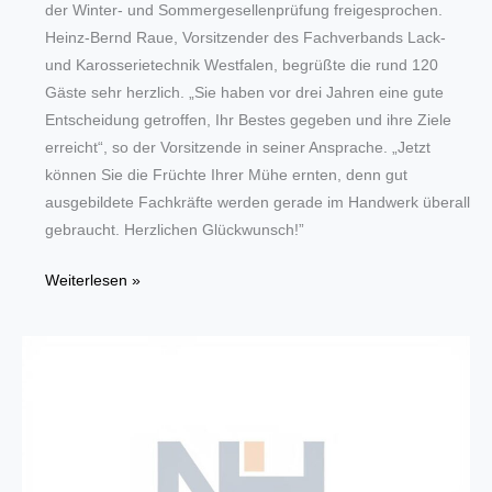
der Winter- und Sommergesellenprüfung freigesprochen.
Heinz-Bernd Raue, Vorsitzender des Fachverbands Lack-
und Karosserietechnik Westfalen, begrüßte die rund 120
Gäste sehr herzlich. „Sie haben vor drei Jahren eine gute
Entscheidung getroffen, Ihr Bestes gegeben und ihre Ziele
erreicht“, so der Vorsitzende in seiner Ansprache. „Jetzt
können Sie die Früchte Ihrer Mühe ernten, denn gut
ausgebildete Fachkräfte werden gerade im Handwerk überall
gebraucht. Herzlichen Glückwunsch!”
Fahrzeuglackierer
Weiterlesen »
erheben
90
Auszubildende
in
den
Gesellenstand