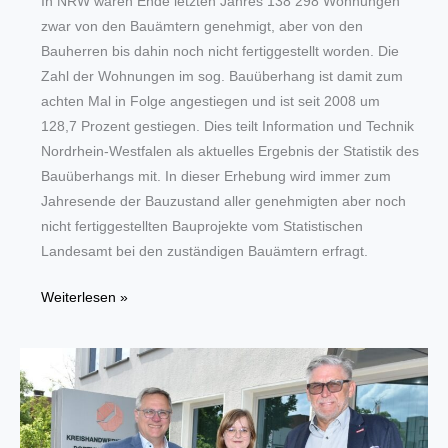
In NRW waren Ende letzten Jahres 138 298 Wohnungen
zwar von den Bauämtern genehmigt, aber von den
Bauherren bis dahin noch nicht fertiggestellt worden. Die
Zahl der Wohnungen im sog. Bauüberhang ist damit zum
achten Mal in Folge angestiegen und ist seit 2008 um
128,7 Prozent gestiegen. Dies teilt Information und Technik
Nordrhein-Westfalen als aktuelles Ergebnis der Statistik des
Bauüberhangs mit. In dieser Erhebung wird immer zum
Jahresende der Bauzustand aller genehmigten aber noch
nicht fertiggestellten Bauprojekte vom Statistischen
Landesamt bei den zuständigen Bauämtern erfragt.
Bauüberhang
Weiterlesen »
von
Wohnungen
war
in
NRW
Ende