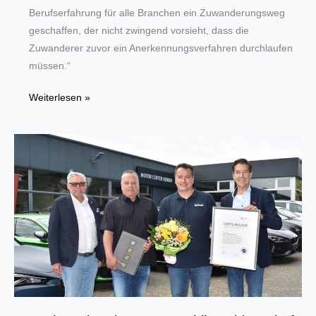
Berufserfahrung für alle Branchen ein Zuwanderungsweg
geschaffen, der nicht zwingend vorsieht, dass die
Zuwanderer zuvor ein Anerkennungsverfahren durchlaufen
müssen.“
Fachkräfteeinwanderungsgesetz
Weiterlesen »
jetzt
unbürokratisch
umsetzen