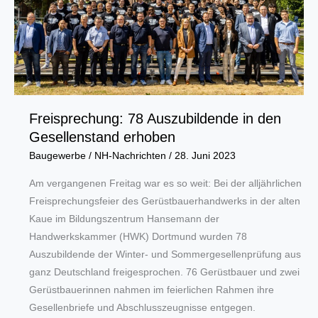
„Nächster
Halt:
Ausbildung“
Freisprechung: 78 Auszubildende in den
Gesellenstand erhoben
Baugewerbe
/
NH-Nachrichten
/
28. Juni 2023
Am vergangenen Freitag war es so weit: Bei der alljährlichen
Freisprechungsfeier des Gerüstbauerhandwerks in der alten
Kaue im Bildungszentrum Hansemann der
Handwerkskammer (HWK) Dortmund wurden 78
Auszubildende der Winter- und Sommergesellenprüfung aus
ganz Deutschland freigesprochen. 76 Gerüstbauer und zwei
Gerüstbauerinnen nahmen im feierlichen Rahmen ihre
Gesellenbriefe und Abschlusszeugnisse entgegen.