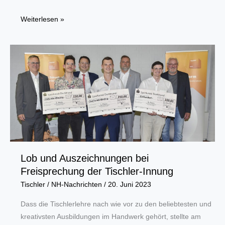
Erfolgreiche
Weiterlesen »
Auszubildende
in
der
Verwaltung
des
Handwerks
Lob und Auszeichnungen bei
Freisprechung der Tischler-Innung
Tischler
/
NH-Nachrichten
/
20. Juni 2023
Dass die Tischlerlehre nach wie vor zu den beliebtesten und
kreativsten Ausbildungen im Handwerk gehört, stellte am