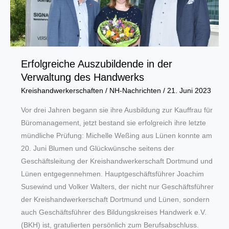
2022
um
128,7
Prozent
Erfolgreiche Auszubildende in der
höher
Verwaltung des Handwerks
als
2008
Kreishandwerkerschaften
/
NH-Nachrichten
/
21. Juni 2023
Vor drei Jahren begann sie ihre Ausbildung zur Kauffrau für
Büromanagement, jetzt bestand sie erfolgreich ihre letzte
mündliche Prüfung: Michelle Weßing aus Lünen konnte am
20. Juni Blumen und Glückwünsche seitens der
Geschäftsleitung der Kreishandwerkerschaft Dortmund und
Lünen entgegennehmen. Hauptgeschäftsführer Joachim
Susewind und Volker Walters, der nicht nur Geschäftsführer
der Kreishandwerkerschaft Dortmund und Lünen, sondern
auch Geschäftsführer des Bildungskreises Handwerk e.V.
(BKH) ist, gratulierten persönlich zum Berufsabschluss.