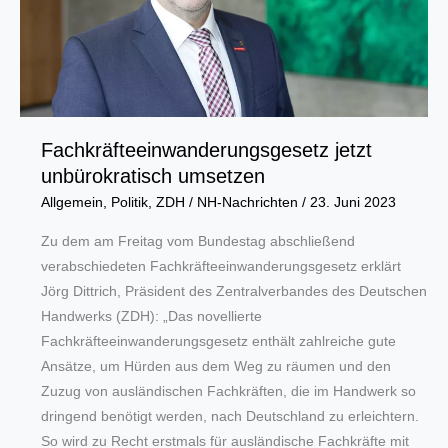
Fachkräfteeinwanderungsgesetz jetzt
unbürokratisch umsetzen
Allgemein
,
Politik
,
ZDH
/
NH-Nachrichten
/
23. Juni 2023
Zu dem am Freitag vom Bundestag abschließend
verabschiedeten Fachkräfteeinwanderungsgesetz erklärt
Jörg Dittrich, Präsident des Zentralverbandes des Deutschen
Handwerks (ZDH): „Das novellierte
Fachkräfteeinwanderungsgesetz enthält zahlreiche gute
Ansätze, um Hürden aus dem Weg zu räumen und den
Zuzug von ausländischen Fachkräften, die im Handwerk so
dringend benötigt werden, nach Deutschland zu erleichtern.
So wird zu Recht erstmals für ausländische Fachkräfte mit