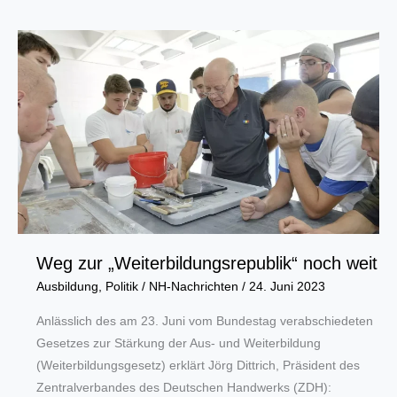
Baugewerbe:
Fachkräfteeinwanderungsgesetz
muss
sich
in
der
Praxis
erst
beweisen
Weg zur „Weiterbildungsrepublik“ noch weit
Ausbildung
,
Politik
/
NH-Nachrichten
/
24. Juni 2023
Anlässlich des am 23. Juni vom Bundestag verabschiedeten
Gesetzes zur Stärkung der Aus- und Weiterbildung
(Weiterbildungsgesetz) erklärt Jörg Dittrich, Präsident des
Zentralverbandes des Deutschen Handwerks (ZDH):