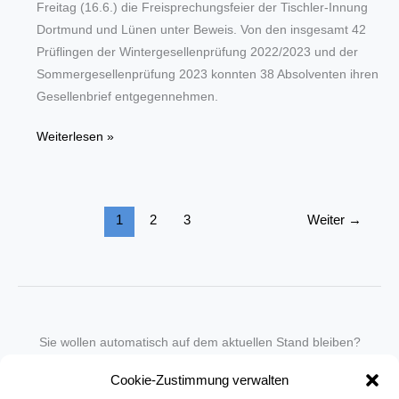
Freitag (16.6.) die Freisprechungsfeier der Tischler-Innung
Dortmund und Lünen unter Beweis. Von den insgesamt 42
Prüflingen der Wintergesellenprüfung 2022/2023 und der
Sommergesellenprüfung 2023 konnten 38 Absolventen ihren
Gesellenbrief entgegennehmen.
Lob
Weiterlesen »
und
Auszeichnungen
bei
1
2
3
Weiter
→
Freisprechung
der
Tischler-
Innung
Sie wollen automatisch auf dem aktuellen Stand bleiben?
Wir nehmen Sie gegen eine geringe monatliche Gebühr
Cookie-Zustimmung verwalten
in unseren Newsletter-Service auf.