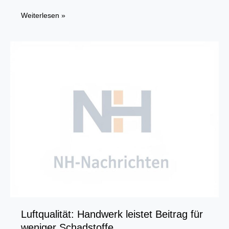
Freisprechung:
Weiterlesen »
78
Auszubildende
in
den
Gesellenstand
erhoben
Luftqualität: Handwerk leistet Beitrag für
weniger Schadstoffe