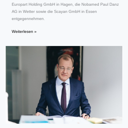
Europart Holding GmbH in Hagen, die Nobamed Paul Danz
AG in Wetter sowie die Scayan GmbH in Essen
entgegennehmen.
Acht
Weiterlesen »
Betriebe
aus
der
Metropole
Ruhr
gehören
zu
den
innovativsten
Mittelständlern