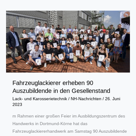
Handwerk
leistet
Beitrag
für
weniger
Schadstoffe
Fahrzeuglackierer erheben 90
Auszubildende in den Gesellenstand
Lack- und Karosserietechnik
/
NH-Nachrichten
/
26. Juni
2023
m Rahmen einer großen Feier im Ausbildungszentrum des
Handwerks in Dortmund-Körne hat das
Fahrzeuglackiererhandwerk am Samstag 90 Auszubildende