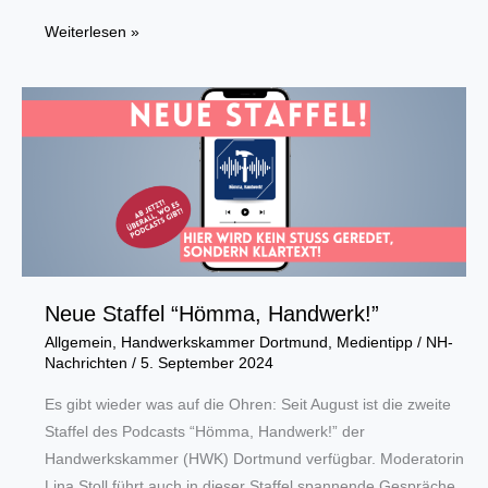
Hagen:
Weiterlesen »
Halbzeitbilanz
der
Online-
Umfrage
zur
Hitzeaktionsplanung
Neue Staffel “Hömma, Handwerk!”
Allgemein
,
Handwerkskammer Dortmund
,
Medientipp
/
NH-
Nachrichten
/
5. September 2024
Es gibt wieder was auf die Ohren: Seit August ist die zweite
Staffel des Podcasts “Hömma, Handwerk!” der
Handwerkskammer (HWK) Dortmund verfügbar. Moderatorin
Lina Stoll führt auch in dieser Staffel spannende Gespräche