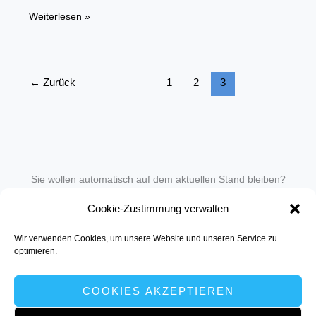
Wahlergebnisse:
Weiterlesen »
Warnzeichen
mit
notwendigen
←
Zurück
1
2
3
Konsequenzen
für
Bund
Sie wollen automatisch auf dem aktuellen Stand bleiben?
Wir nehmen Sie gegen eine geringe monatliche Gebühr
Cookie-Zustimmung verwalten
in unseren Newsletter-Service auf.
Wir verwenden Cookies, um unsere Website und unseren Service zu
Senden Sie für ein Angebot einfach eine
Mail an die Redaktion
.
optimieren.
COOKIES AKZEPTIEREN