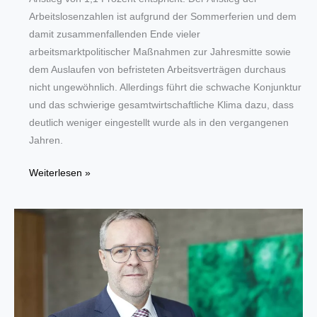
Arbeitslosenzahlen ist aufgrund der Sommerferien und dem
damit zusammenfallenden Ende vieler
arbeitsmarktpolitischer Maßnahmen zur Jahresmitte sowie
dem Auslaufen von befristeten Arbeitsverträgen durchaus
nicht ungewöhnlich. Allerdings führt die schwache Konjunktur
und das schwierige gesamtwirtschaftliche Klima dazu, dass
deutlich weniger eingestellt wurde als in den vergangenen
Jahren.
August
Weiterlesen »
2024:
Schwache
Konjunktur
hat
Arbeitsmarkt
in
der
Metropole