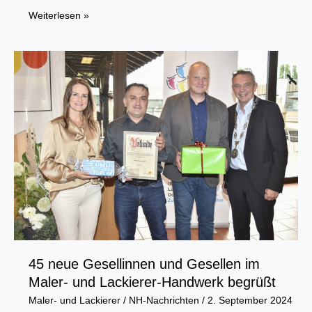
Bundesweiter
Weiterlesen »
Warntag
am
12.
September
45 neue Gesellinnen und Gesellen im
Maler- und Lackierer-Handwerk begrüßt
Maler- und Lackierer
/
NH-Nachrichten
/
2. September 2024