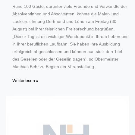
Rund 100 Gäste, darunter viele Freunde und Verwandte der
Absolventinnen und Absolventen, konnte die Maler- und
Lackierer-Innung Dortmund und Lünen am Freitag (30.
August) bei ihrer feierlichen Freisprechung begrüßen.
„Dieser Tag ist ein wichtiger Wendepunkt in Ihrem Leben und
in Ihrer beruflichen Laufbahn. Sie haben Ihre Ausbildung
erfolgreich abgeschlossen und können nun stolz den Titel
des Gesellen oder der Gesellin tragen“, so Obermeister
Matthias Behr zu Beginn der Veranstaltung.
45
Weiterlesen »
neue
Gesellinnen
und
Gesellen
im
Maler-
und