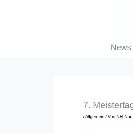
Zum
Inhalt
springen
News 
7. Meistert
/
Allgemein
/ Von
NH-Nach