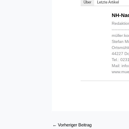
Über
Letzte Artikel
NH-Nac
Redaktio
-----------
müller:k
Stefan Mü
Ortsmühl
44227 D
Tel.: 02
Mail: in
www.muel
←
Vorheriger Beitrag