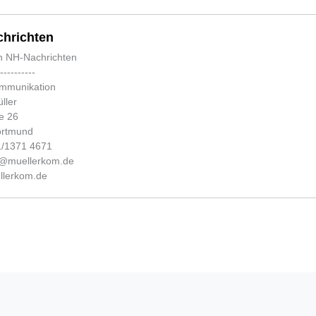
hrichten
n NH-Nachrichten
-----------
ommunikation
ller
e 26
ortmund
31/1371 4671
fo@muellerkom.de
lerkom.de