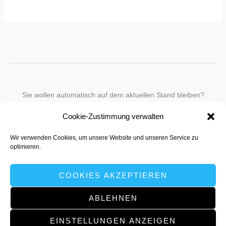
Sie wollen automatisch auf dem aktuellen Stand bleiben?
Wir nehmen Sie gegen eine geringe monatliche Gebühr
Cookie-Zustimmung verwalten
in unseren Newsletter-Service auf.
Wir verwenden Cookies, um unsere Website und unseren Service zu
Senden Sie für ein Angebot einfach eine
Mail an die Redaktion
.
optimieren.
COOKIES AKZEPTIEREN
ABLEHNEN
Copyright © 2026 NH | Powered by müller:kommunikation, Dortmund
EINSTELLUNGEN ANZEIGEN
www.muellerkom.de