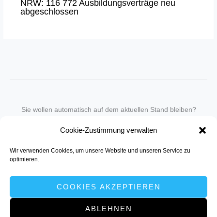
NRW: 116 772 Ausbildungsverträge neu
abgeschlossen
Sie wollen automatisch auf dem aktuellen Stand bleiben?
Wir nehmen Sie gegen eine geringe monatliche Gebühr
Cookie-Zustimmung verwalten
in unseren Newsletter-Service auf.
Wir verwenden Cookies, um unsere Website und unseren Service zu
Senden Sie für ein Angebot einfach eine
Mail an die Redaktion
.
optimieren.
COOKIES AKZEPTIEREN
ABLEHNEN