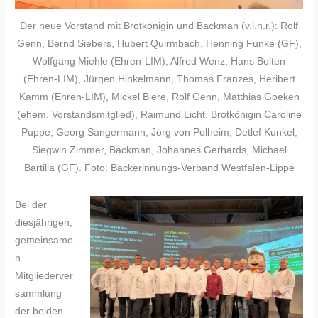
Der neue Vorstand mit Brotkönigin und Backman (v.l.n.r.): Rolf
Genn, Bernd Siebers, Hubert Quirmbach, Henning Funke (GF),
Wolfgang Miehle (Ehren-LIM), Alfred Wenz, Hans Bolten
(Ehren-LIM), Jürgen Hinkelmann, Thomas Franzes, Heribert
Kamm (Ehren-LIM), Mickel Biere, Rolf Genn, Matthias Goeken
(ehem. Vorstandsmitglied), Raimund Licht, Brotkönigin Caroline
Puppe, Georg Sangermann, Jörg von Polheim, Detlef Kunkel,
Siegwin Zimmer, Backman, Johannes Gerhards, Michael
Bartilla (GF). Foto: Bäckerinnungs-Verband Westfalen-Lippe
Bei der
diesjährigen,
gemeinsame
n
Mitgliederver
sammlung
der beiden