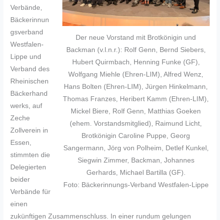
Verbände,
Bäckerinnun
gsverband
Der neue Vorstand mit Brotkönigin und
Westfalen-
Backman (v.l.n.r.): Rolf Genn, Bernd Siebers,
Lippe und
Hubert Quirmbach, Henning Funke (GF),
Verband des
Wolfgang Miehle (Ehren-LIM), Alfred Wenz,
Rheinischen
Hans Bolten (Ehren-LIM), Jürgen Hinkelmann,
Bäckerhand
Thomas Franzes, Heribert Kamm (Ehren-LIM),
werks, auf
Mickel Biere, Rolf Genn, Matthias Goeken
Zeche
(ehem. Vorstandsmitglied), Raimund Licht,
Zollverein in
Brotkönigin Caroline Puppe, Georg
Essen,
Sangermann, Jörg von Polheim, Detlef Kunkel,
stimmten die
Siegwin Zimmer, Backman, Johannes
Delegierten
Gerhards, Michael Bartilla (GF).
beider
Foto: Bäckerinnungs-Verband Westfalen-Lippe
Verbände für
einen
zukünftigen Zusammenschluss. In einer rundum gelungen