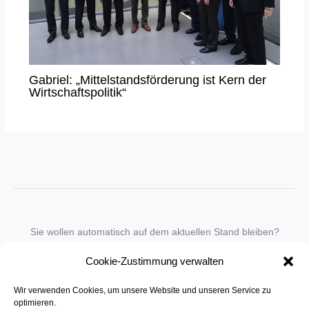
Gabriel: „Mittelstandsförderung ist Kern der
Wirtschaftspolitik“
Sie wollen automatisch auf dem aktuellen Stand bleiben?
Wir nehmen Sie gegen eine geringe monatliche Gebühr
Cookie-Zustimmung verwalten
in unseren Newsletter-Service auf.
Wir verwenden Cookies, um unsere Website und unseren Service zu
Senden Sie für ein Angebot einfach eine
Mail an die Redaktion
.
optimieren.