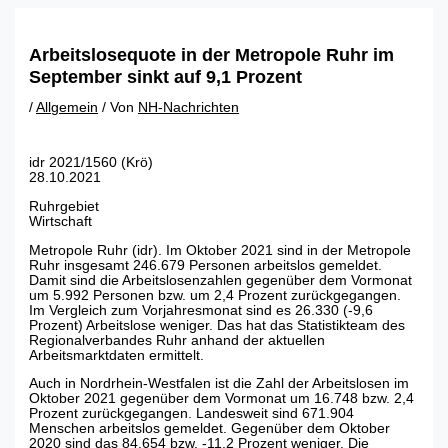
Zum
Inhalt
springen
Arbeitslosequote in der Metropole Ruhr im
September sinkt auf 9,1 Prozent
/
Allgemein
/ Von
NH-Nachrichten
idr 2021/1560 (Krö)
28.10.2021
Ruhrgebiet
Wirtschaft
Metropole Ruhr (idr). Im Oktober 2021 sind in der Metropole
Ruhr insgesamt 246.679 Personen arbeitslos gemeldet.
Damit sind die Arbeitslosenzahlen gegenüber dem Vormonat
um 5.992 Personen bzw. um 2,4 Prozent zurückgegangen.
Im Vergleich zum Vorjahresmonat sind es 26.330 (-9,6
Prozent) Arbeitslose weniger. Das hat das Statistikteam des
Regionalverbandes Ruhr anhand der aktuellen
Arbeitsmarktdaten ermittelt.
Auch in Nordrhein-Westfalen ist die Zahl der Arbeitslosen im
Oktober 2021 gegenüber dem Vormonat um 16.748 bzw. 2,4
Prozent zurückgegangen. Landesweit sind 671.904
Menschen arbeitslos gemeldet. Gegenüber dem Oktober
2020 sind das 84.654 bzw. -11,2 Prozent weniger. Die