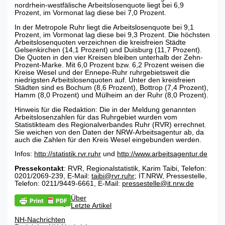
nordrhein-westfälische Arbeitslosenquote liegt bei 6,9
Prozent, im Vormonat lag diese bei 7,0 Prozent.
In der Metropole Ruhr liegt die Arbeitslosenquote bei 9,1
Prozent, im Vormonat lag diese bei 9,3 Prozent. Die höchsten
Arbeitslosenquoten verzeichnen die kreisfreien Städte
Gelsenkirchen (14,1 Prozent) und Duisburg (11,7 Prozent).
Die Quoten in den vier Kreisen bleiben unterhalb der Zehn-
Prozent-Marke. Mit 6,0 Prozent bzw. 6,2 Prozent weisen die
Kreise Wesel und der Ennepe-Ruhr ruhrgebietsweit die
niedrigsten Arbeitslosenquoten auf. Unter den kreisfreien
Städten sind es Bochum (8,6 Prozent), Bottrop (7,4 Prozent),
Hamm (8,0 Prozent) und Mülheim an der Ruhr (8,0 Prozent).
Hinweis für die Redaktion: Die in der Meldung genannten
Arbeitslosenzahlen für das Ruhrgebiet wurden vom
Statistikteam des Regionalverbandes Ruhr (RVR) errechnet.
Sie weichen von den Daten der NRW-Arbeitsagentur ab, da
auch die Zahlen für den Kreis Wesel eingebunden werden.
Infos:
http://statistik.rvr.ruhr
und
http://www.arbeitsagentur.de
Pressekontakt
: RVR, Regionalstatistik, Karim Taibi, Telefon:
0201/2069-239, E-Mail:
taibi@rvr.ruhr
; IT.NRW, Pressestelle,
Telefon: 0211/9449-6661, E-Mail:
pressestelle@it.nrw.de
Über
Letzte Artikel
NH-Nachrichten