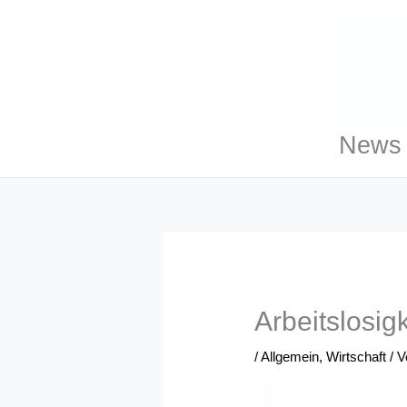
Zum
Inhalt
springen
News 
Arbeitslosig
/
Allgemein
,
Wirtschaft
/ 