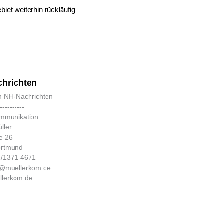
biet weiterhin rückläufig
hrichten
n NH-Nachrichten
-----------
ommunikation
ller
e 26
ortmund
31/1371 4671
fo@muellerkom.de
lerkom.de