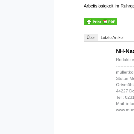
Arbeitslosigkeit im Ruhrge
Über
Letzte Artikel
NH-Nac
Redaktio
-----------
müller:k
Stefan Mü
Ortsmühl
44227 D
Tel.: 02
Mail: in
www.muel