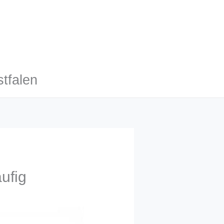
tfalen
äufig