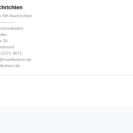
hrichten
n NH-Nachrichten
-----------
ommunikation
ller
e 26
ortmund
31/1371 4671
fo@muellerkom.de
lerkom.de