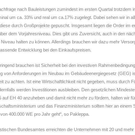
 Nachfrage nach Bauleistungen zumindest im ersten Quartal trotzdem int
nal um ca. 33% und real um ca.17% zugelegt. Dabei sehen wir in al
 diese durch Großprojekte gepuscht. Insgesamt liegen die Order im e
ber dem Vorjahresniveau. Dies gibt uns Zuversicht, auch in den näc
Niveau halten zu können. Allerdings brauchen wir dazu mehr Versorg
lassende Entwicklung bei den Einkaufspreisen.
dringend brauchen ist Sicherheit bei den investiven Rahmenbedingunge
ung von Anforderungen im Neubau im Gebäudeenergiegesetz (GEG) is
keit zu achten. Ist eine Wirtschaftlichkeit nicht gegeben, muss durch
rnfalls werden Investitionen ausbleiben. Den gesetzlichen Mindeste
auf EH 40 anzuheben und damit nicht mehr zu fördern, halten wir für
schaftsministerium und das Finanzministerium sollten hier an einem 
g von 400.000 WE pro Jahr geht“, so Pakleppa.
stischen Bundesamtes erreichten die Unternehmen mit 20 und mehr 