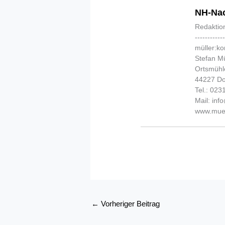
NH-Nac
Redaktio
-----------
müller:k
Stefan Mü
Ortsmühl
44227 D
Tel.: 02
Mail: in
www.muel
←
Vorheriger Beitrag