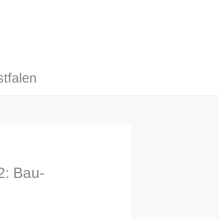
tfalen
2: Bau-
g