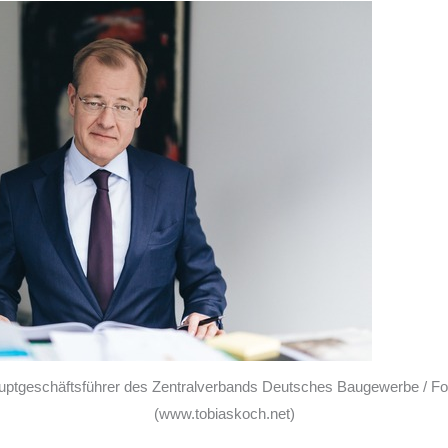
uptgeschäftsführer des Zentralverbands Deutsches Baugewerbe / Fo
(www.tobiaskoch.net)