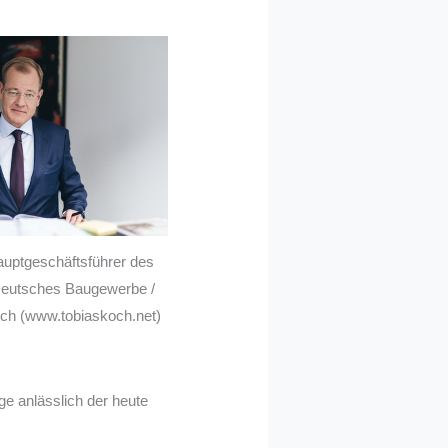
auptgeschäftsführer des
Deutsches Baugewerbe /
och (www.tobiaskoch.net)
e anlässlich der heute