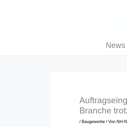
Zum
Inhalt
springen
News 
Auftragsein
Branche trot
/
Baugewerbe
/ Von
NH-N