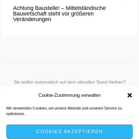
Achtung Baustelle! – Mittelständische
Bauwirtschaft steht vor größeren
Veränderungen
Sie wollen automatisch auf dem aktuellen Stand bleiben?
Wir nehmen Sie gegen eine geringe monatliche Gebühr
Cookie-Zustimmung verwalten
in unseren Newsletter-Service auf.
Wir verwenden Cookies, um unsere Website und unseren Service zu
Senden Sie für ein Angebot einfach eine
Mail an die Redaktion
.
optimieren.
COOKIES AKZEPTIEREN