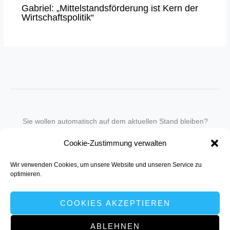
Gabriel: „Mittelstandsförderung ist Kern der
Wirtschaftspolitik“
Sie wollen automatisch auf dem aktuellen Stand bleiben?
Wir nehmen Sie gegen eine geringe monatliche Gebühr
Cookie-Zustimmung verwalten
in unseren Newsletter-Service auf.
Wir verwenden Cookies, um unsere Website und unseren Service zu
Senden Sie für ein Angebot einfach eine
Mail an die Redaktion
.
optimieren.
COOKIES AKZEPTIEREN
ABLEHNEN