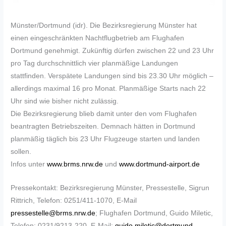
Münster/Dortmund (idr). Die Bezirksregierung Münster hat
einen eingeschränkten Nachtflugbetrieb am Flughafen
Dortmund genehmigt. Zukünftig dürfen zwischen 22 und 23 Uhr
pro Tag durchschnittlich vier planmäßige Landungen
stattfinden. Verspätete Landungen sind bis 23.30 Uhr möglich –
allerdings maximal 16 pro Monat. Planmäßige Starts nach 22
Uhr sind wie bisher nicht zulässig.
Die Bezirksregierung blieb damit unter den vom Flughafen
beantragten Betriebszeiten. Demnach hätten in Dortmund
planmäßig täglich bis 23 Uhr Flugzeuge starten und landen
sollen.
Infos unter
www.brms.nrw.de
und
www.dortmund-airport.de
Pressekontakt: Bezirksregierung Münster, Pressestelle, Sigrun
Rittrich, Telefon: 0251/411-1070, E-Mail
pressestelle@brms.nrw.de
; Flughafen Dortmund, Guido Miletic,
Telefon: 0231/9213-220, E-Mail:
guido.miletic@dortmund-