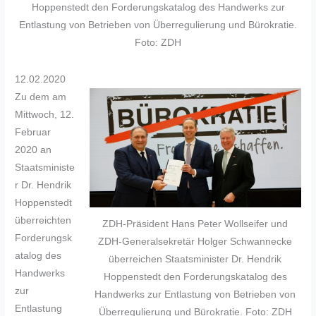
Hoppenstedt den Forderungskatalog des Handwerks zur
Entlastung von Betrieben von Überregulierung und Bürokratie.
Foto: ZDH
12.02.2020
Zu dem am
Mittwoch, 12.
Februar
2020 an
Staatsministe
r Dr. Hendrik
Hoppenstedt
überreichten
ZDH-Präsident Hans Peter Wollseifer und
Forderungsk
ZDH-Generalsekretär Holger Schwannecke
atalog des
überreichen Staatsminister Dr. Hendrik
Handwerks
Hoppenstedt den Forderungskatalog des
zur
Handwerks zur Entlastung von Betrieben von
Entlastung
Überregulierung und Bürokratie. Foto: ZDH