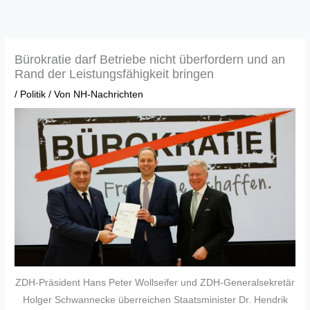
Zum
Inhalt
springen
Bürokratie darf Betriebe nicht überfordern und an
Rand der Leistungsfähigkeit bringen
/
Politik
/ Von
NH-Nachrichten
ZDH-Präsident Hans Peter Wollseifer und ZDH-Generalsekretär
Holger Schwannecke überreichen Staatsminister Dr. Hendrik