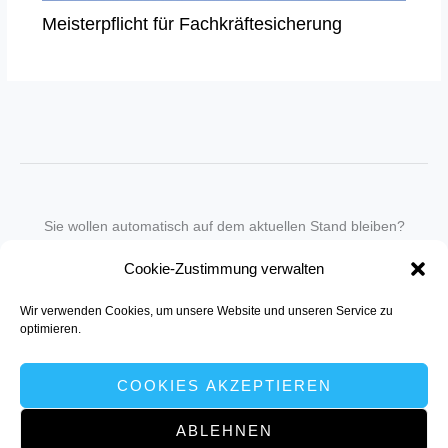
Meisterpflicht für Fachkräftesicherung
Sie wollen automatisch auf dem aktuellen Stand bleiben?
Wir nehmen Sie gegen eine geringe monatliche Gebühr
Cookie-Zustimmung verwalten
in unseren Newsletter-Service auf.
Wir verwenden Cookies, um unsere Website und unseren Service zu
Senden Sie für ein Angebot einfach eine
Mail an die Redaktion
.
optimieren.
COOKIES AKZEPTIEREN
ABLEHNEN