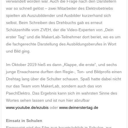
verwandelt worden war. Auch die Frage nach den Darstellern
war so schnell gelöst – zwei Mitarbeiter des Elektrobetriebs
spielten als Auszubildender und Ausbilder kurzerhand sich
selbst. Beim Schreiben des Drehbuchs gab es erneut
Schützenhilfe vom ZVEH, der die Video-Experten von „Dein
erster Tag“ und die MakerLab-Teilnehmer dort beriet, wo es um
die fachgerechte Darstellung des Ausbildungsberufes in Wort
und Bild ging.
Im Oktober 2019 hieß es dann „Klappe, die erste“, und sechs
junge Erwachsene durften den Regie-, Ton- und Bildprofis einen
Drehtag lang über die Schulter schauen. Spaß hatte dabei nicht
nur das Team vom MakerLab, sondern auch das von
PaechElektro. Das Ergebnis kann sich im wahrsten Sinne des
Wortes sehen lassen und ist nun hier abrufbar
www.youtube.de/ezubis
oder
www.deinerstertag.de
Einsatz in Schulen
Eingesetzt wird der Film nun hauptsächlich in Schulen, zur