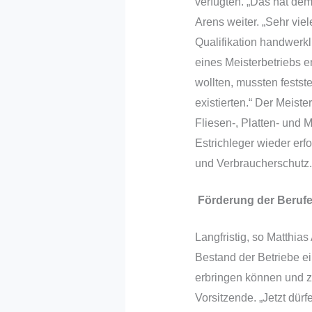
verfügten. „Das hat de
Arens weiter. „Sehr vie
Qualifikation handwerkl
eines Meisterbetriebs 
wollten, mussten festst
existierten.“ Der Meist
Fliesen-, Platten- und 
Estrichleger wieder erf
und Verbraucherschutz
Förderung der Berufe
Langfristig, so Matthia
Bestand der Betriebe ei
erbringen können und zu
Vorsitzende. „Jetzt dür