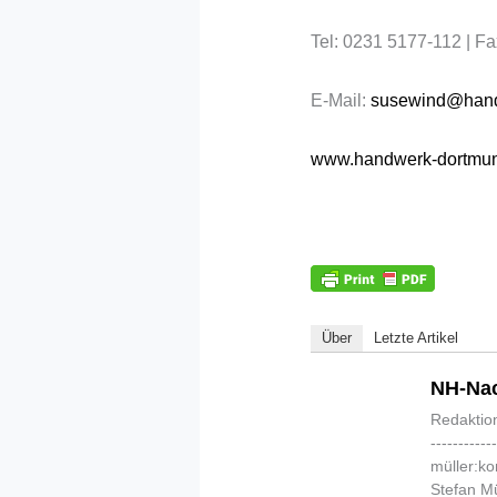
Tel: 0231 5177-112 | F
E-Mail:
susewind@hand
www.handwerk-dortmu
Über
Letzte Artikel
NH-Nac
Redaktio
-----------
müller:k
Stefan Mü