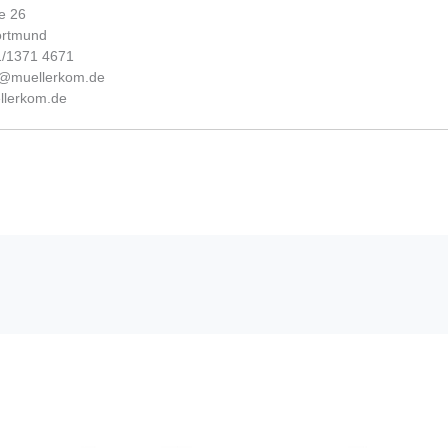
e 26
ortmund
31/1371 4671
fo@muellerkom.de
lerkom.de