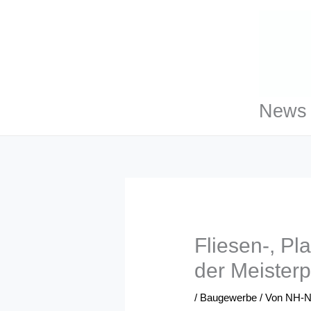
Zum
Inhalt
springen
News 
Fliesen-, Pl
der Meisterpf
/
Baugewerbe
/ Von
NH-N