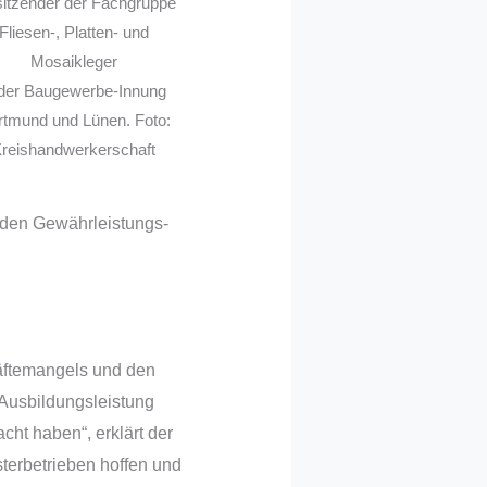
sitzender der Fachgruppe
Fliesen-, Platten- und
Mosaikleger
 der Baugewerbe-Innung
rtmund und Lünen. Foto:
reishandwerkerschaft
g den Gewährleistungs-
kräftemangels und den
e Ausbildungsleistung
cht haben“, erklärt der
sterbetrieben hoffen und