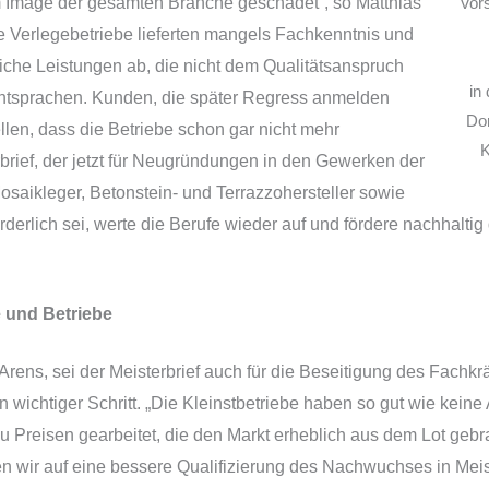
m Image der gesamten Branche geschadet“, so Matthias
Vor
le Verlegebetriebe lieferten mangels Fachkenntnis und
iche Leistungen ab, die nicht dem Qualitätsanspruch
in
entsprachen. Kunden, die später Regress anmelden
Do
ellen, dass die Betriebe schon gar nicht mehr
K
erbrief, der jetzt für Neugründungen in den Gewerken der
Mosaikleger, Betonstein- und Terrazzohersteller sowie
orderlich sei, werte die Berufe wieder auf und fördere nachhalti
.
 und Betriebe
s Arens, sei der Meisterbrief auch für die Beseitigung des Fach
n wichtiger Schritt. „Die Kleinstbetriebe haben so gut wie kein
 Preisen gearbeitet, die den Markt erheblich aus dem Lot gebra
fen wir auf eine bessere Qualifizierung des Nachwuchses in Mei