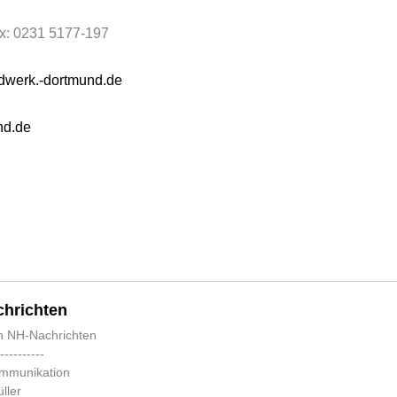
ax: 0231 5177-197
werk.-dortmund.de
nd.de
hrichten
n NH-Nachrichten
-----------
ommunikation
ller