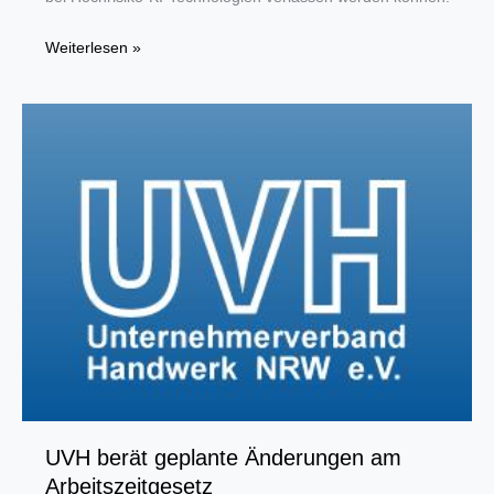
KI-
Weiterlesen »
Gesetz:
Erster
Schritt
für
mehr
Rechtssicherheit
im
Handwerk
UVH berät geplante Änderungen am
Arbeitszeitgesetz