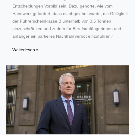
Entscheidungen Vorbild sein. Dazu gehörte, wie vom
Handwerk gefordert, dass es abgelehnt wurde, die Gültigkeit
der Führerscheinklasse B unterhalb von 3,5 Tonnen
einzuschränken und zudem für Berufsanfängerinnen und -
anfänger ein partielles Nachtfahrverbot einzuführen.“
Fahrpraxis
Weiterlesen »
erleichtern:
Handwerker
sind
keine
Berufskraftfahrer