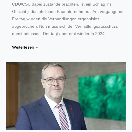
CDU/CSU dabei zustande brachten, ist ein Schlag ins
Gesicht jedes ehrlichen Bauunternehmers. Am vergangenen
Freitag wurden die Verhandlungen ergebnislos
abgebrochen. Nun muss sich der Vermittlungsausschuss
damit befassen. Der tagt aber erst wieder in 2024.
BAUVERBÄNDE.NRW
Weiterlesen »
fordern
die
Politik
zu
schnellerem
Handeln
auf