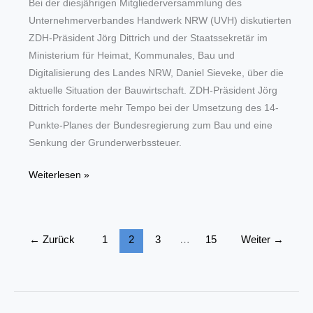
Bei der diesjährigen Mitgliederversammlung des
Unternehmerverbandes Handwerk NRW (UVH) diskutierten
ZDH-Präsident Jörg Dittrich und der Staatssekretär im
Ministerium für Heimat, Kommunales, Bau und
Digitalisierung des Landes NRW, Daniel Sieveke, über die
aktuelle Situation der Bauwirtschaft. ZDH-Präsident Jörg
Dittrich forderte mehr Tempo bei der Umsetzung des 14-
Punkte-Planes der Bundesregierung zum Bau und eine
Senkung der Grunderwerbssteuer.
Baukrise
Weiterlesen »
schwächt
das
Handwerk
←
Zurück
1
2
3
…
15
Weiter
→
–
UVH
fordert
Umsetzung