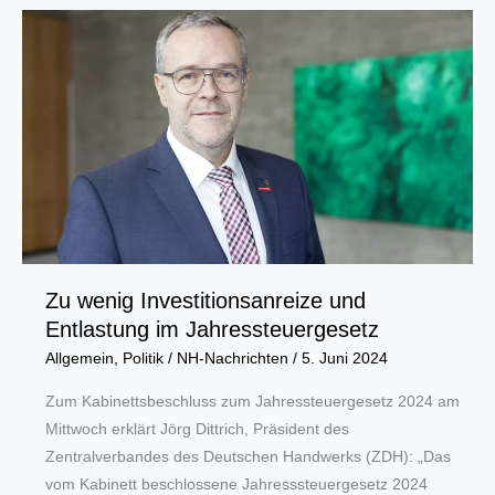
Kommission
muss
Europa
wettbewerbsfähiger
machen“
Zu wenig Investitionsanreize und
Entlastung im Jahressteuergesetz
Allgemein
,
Politik
/
NH-Nachrichten
/
5. Juni 2024
Zum Kabinettsbeschluss zum Jahressteuergesetz 2024 am
Mittwoch erklärt Jörg Dittrich, Präsident des
Zentralverbandes des Deutschen Handwerks (ZDH): „Das
vom Kabinett beschlossene Jahresssteuergesetz 2024