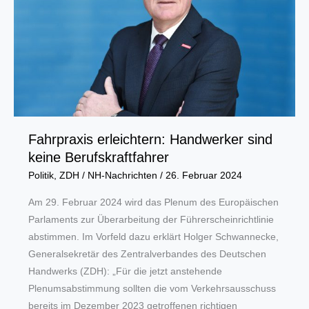
Fahrpraxis erleichtern: Handwerker sind
keine Berufskraftfahrer
Politik
,
ZDH
/
NH-Nachrichten
/
26. Februar 2024
Am 29. Februar 2024 wird das Plenum des Europäischen
Parlaments zur Überarbeitung der Führerscheinrichtlinie
abstimmen. Im Vorfeld dazu erklärt Holger Schwannecke,
Generalsekretär des Zentralverbandes des Deutschen
Handwerks (ZDH): „Für die jetzt anstehende
Plenumsabstimmung sollten die vom Verkehrsausschuss
bereits im Dezember 2023 getroffenen richtigen