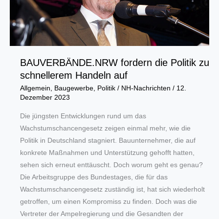
sichern
BAUVERBÄNDE.NRW fordern die Politik zu
schnellerem Handeln auf
Allgemein
,
Baugewerbe
,
Politik
/
NH-Nachrichten
/
12.
Dezember 2023
Die jüngsten Entwicklungen rund um das
Wachstumschancengesetz zeigen einmal mehr, wie die
Politik in Deutschland stagniert. Bauunternehmer, die auf
konkrete Maßnahmen und Unterstützung gehofft hatten,
sehen sich erneut enttäuscht. Doch worum geht es genau?
Die Arbeitsgruppe des Bundestages, die für das
Wachstumschancengesetz zuständig ist, hat sich wiederholt
getroffen, um einen Kompromiss zu finden. Doch was die
Vertreter der Ampelregierung und die Gesandten der