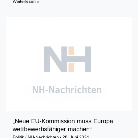
Ausbildung
Weiterlesen »
endlich
gleichwertig
unterstützen!
„Neue EU-Kommission muss Europa
wettbewerbsfähiger machen“
Politik
/
NH-Nachrichten
/
28. Juni 2024