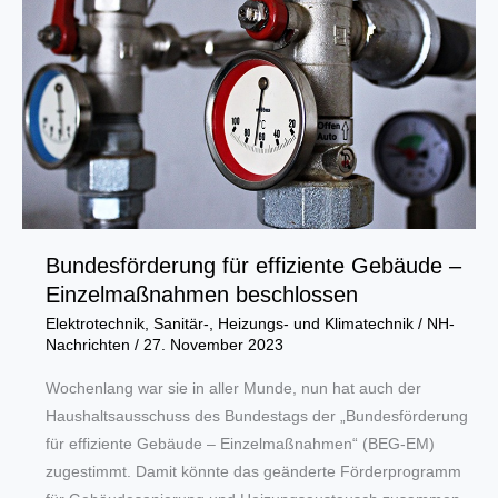
Wärmepumpen
und
Co.
aus
dem
Netz
steuerbar
sein
Bundesförderung für effiziente Gebäude –
Einzelmaßnahmen beschlossen
Elektrotechnik
,
Sanitär-, Heizungs- und Klimatechnik
/
NH-
Nachrichten
/
27. November 2023
Wochenlang war sie in aller Munde, nun hat auch der
Haushaltsausschuss des Bundestags der „Bundesförderung
für effiziente Gebäude – Einzelmaßnahmen“ (BEG-EM)
zugestimmt. Damit könnte das geänderte Förderprogramm