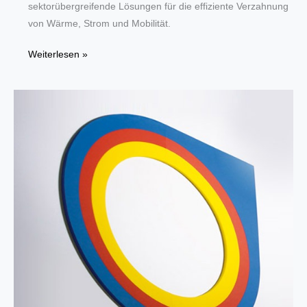
sektorübergreifende Lösungen für die effiziente Verzahnung
von Wärme, Strom und Mobilität.
SHK
Weiterlesen »
ESSEN
erweitert
Angebot
um
Elektrotechnik