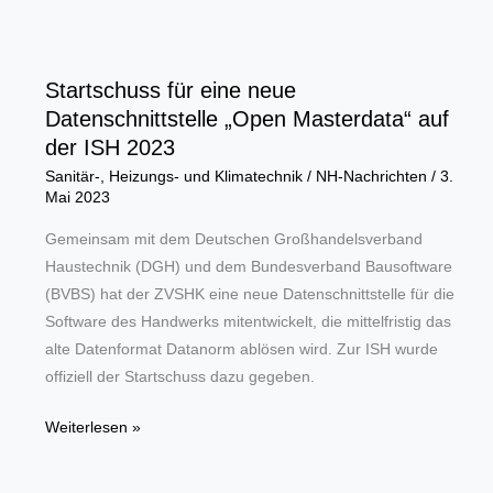
begrüsst
Einigung
in
Startschuss für eine neue
letzter
Datenschnittstelle „Open Masterdata“ auf
Minute
der ISH 2023
Sanitär-, Heizungs- und Klimatechnik
/
NH-Nachrichten
/
3.
Mai 2023
Gemeinsam mit dem Deutschen Großhandelsverband
Haustechnik (DGH) und dem Bundesverband Bausoftware
(BVBS) hat der ZVSHK eine neue Datenschnittstelle für die
Software des Handwerks mitentwickelt, die mittelfristig das
alte Datenformat Datanorm ablösen wird. Zur ISH wurde
offiziell der Startschuss dazu gegeben.
Startschuss
Weiterlesen »
für
eine