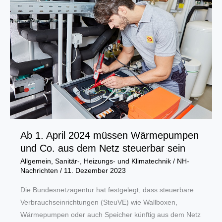
zum
neuen
Hauptgeschäftsführer
gewählt
Ab 1. April 2024 müssen Wärmepumpen
und Co. aus dem Netz steuerbar sein
Allgemein
,
Sanitär-, Heizungs- und Klimatechnik
/
NH-
Nachrichten
/
11. Dezember 2023
Die Bundesnetzagentur hat festgelegt, dass steuerbare
Verbrauchseinrichtungen (SteuVE) wie Wallboxen,
Wärmepumpen oder auch Speicher künftig aus dem Netz