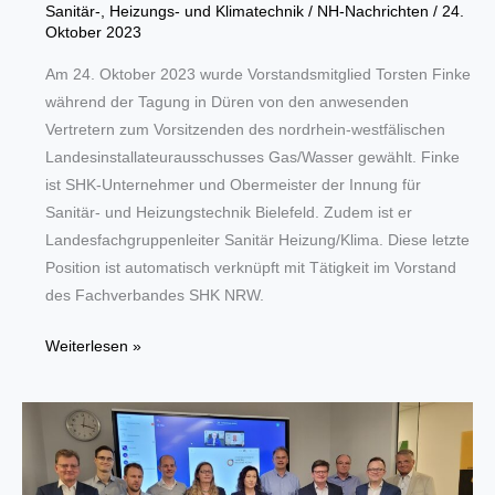
Sanitär-, Heizungs- und Klimatechnik
/
NH-Nachrichten
/
24.
Oktober 2023
Am 24. Oktober 2023 wurde Vorstandsmitglied Torsten Finke
während der Tagung in Düren von den anwesenden
Vertretern zum Vorsitzenden des nordrhein-westfälischen
Landesinstallateurausschusses Gas/Wasser gewählt. Finke
ist SHK-Unternehmer und Obermeister der Innung für
Sanitär- und Heizungstechnik Bielefeld. Zudem ist er
Landesfachgruppenleiter Sanitär Heizung/Klima. Diese letzte
Position ist automatisch verknüpft mit Tätigkeit im Vorstand
des Fachverbandes SHK NRW.
Torsten
Weiterlesen »
Finke
leitet
Landesinstallateurausschuss
Gas/Wasser