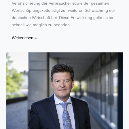
Verunsicherung der Verbraucher sowie der gesamten
Wertschöpfungskette trägt zur weiteren Schwächung der
deutschen Wirtschaft bei. Diese Entwicklung gelte es so
schnell wie möglich zu beenden.
Holzwärme-
Weiterlesen »
Verbände
fordern
verlässliche
Förderung
für
Investoren