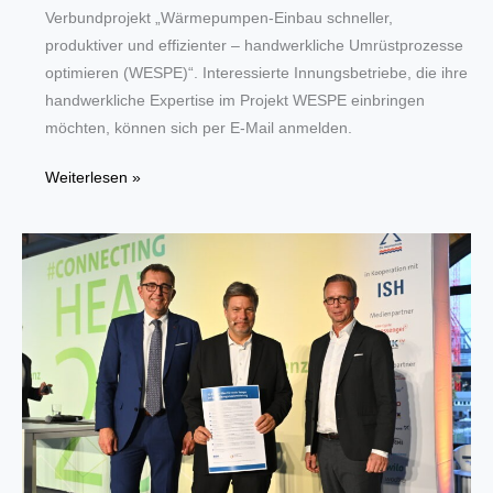
Verbundprojekt „Wärmepumpen-Einbau schneller,
produktiver und effizienter – handwerkliche Umrüstprozesse
optimieren (WESPE)“. Interessierte Innungsbetriebe, die ihre
handwerkliche Expertise im Projekt WESPE einbringen
möchten, können sich per E-Mail anmelden.
Beschleunigung
Weiterlesen »
Wärmepumpen-
Installationen