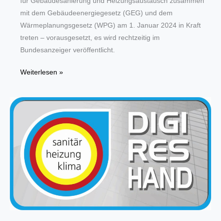
für Gebäudesanierung und Heizungsaustausch zusammen
mit dem Gebäudeenergiegesetz (GEG) und dem
Wärmeplanungsgesetz (WPG) am 1. Januar 2024 in Kraft
treten – vorausgesetzt, es wird rechtzeitig im
Bundesanzeiger veröffentlicht.
Bundesförderung
Weiterlesen »
für
effiziente
Gebäude
–
Einzelmaßnahmen
beschlossen