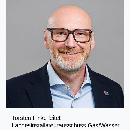
das
Handwerk
Torsten Finke leitet
Landesinstallateurausschuss Gas/Wasser