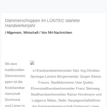
Zum
Inhalt
springen
Dämmerschoppen im LÜNTEC startete
Handwerkerjahr
/
Allgemein
,
Wirtschaft
/ Von
NH-Nachrichten
Mit dem
traditionellen
v.l.Kreishandwerksmeister Dipl.-Ing.Christian
Dämmerscho
Sprenger,Lünens Bürgermeister Jürgen Kleine-
ppen ist die
Frauns, Stadtkämmerer Uwe Quitter,
Kreishandwe
Ehrenstadthandwerksmeister Franz Steinweg ,
rkerschaft
Stadthandwerksmeister Rainer Horstmann und
Dortmund
Ludgerus Niklas, Stellv. Hauptgeschäftsführer
und Lünen in
der Kreishandwerkerschaft Dortmund Lünen.