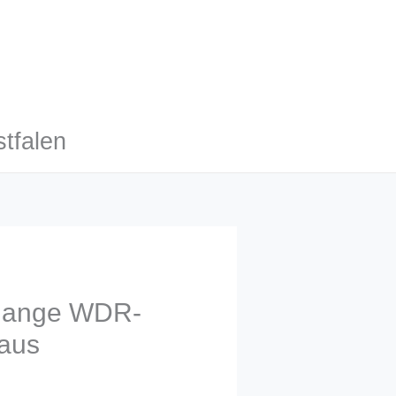
tfalen
 lange WDR-
baus