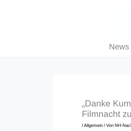
Zum
Inhalt
springen
News 
„Danke Kump
Filmnacht z
/
Allgemein
/ Von
NH-Nach