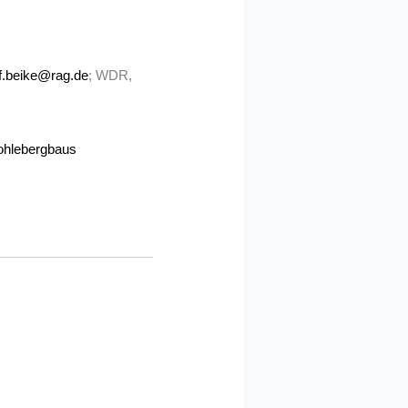
of.beike@rag.de
; WDR,
ohlebergbaus