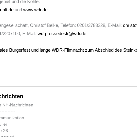
biet und die Kohle.
unft.de
und
www.wdr.de
gesellschaft, Christof Beike, Telefon: 0201/3783228, E-Mail:
christ
1/2207100, E-Mail:
wdrpressedesk@wdr.de
ales Bürgerfest und lange WDR-Filmnacht zum Abschied des Steink
hrichten
n NH-Nachrichten
-----------
ommunikation
ller
e 26