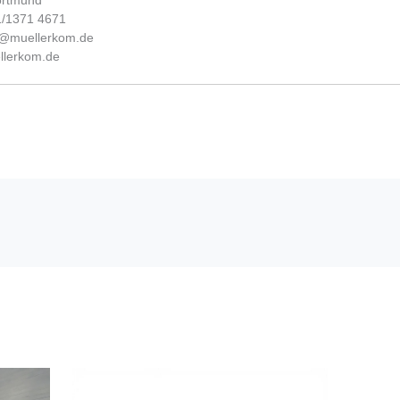
ortmund
31/1371 4671
fo@muellerkom.de
lerkom.de