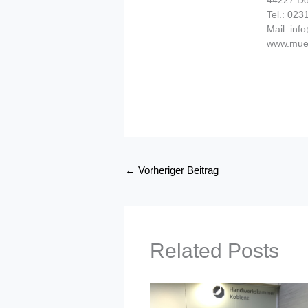
44227 D
Tel.: 02
Mail: in
www.muel
←
Vorheriger Beitrag
Related Posts