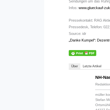
Sendungen um das Ruhrge
Infos:
www.glueckauf-zuk
Pressekontakt: RAG Aktien
Pressedesk, Telefon: 022
Source: idr
„Danke Kumpel“: Dezentr
Über
Letzte Artikel
NH-Nac
Redaktio
-----------
müller:k
Stefan Mü
Ortsmühl