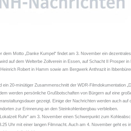
ter dem Motto „Danke Kumpel“ findet am 3. November ein dezentrales
t wird auf dem Welterbe Zollverein in Essen, auf Schacht II Prosper in
 Heinrich Robert in Hamm sowie am Bergwerk Anthrazit in Ibbenbüren
d ein 20-minütiger Zusammenschnitt der WDR-Filmdokumentation „D
rdem werden persönliche Grußbotschaften von Bürgern auf eine große
anstaltungsdauer gezeigt. Einige der Nachrichten werden auch auf 
andorten zur Erinnerung an den Steinkohlenbergbau verbleiben.
„Lokalzeit Ruhr“ am 3. November einen Schwerpunkt zum Kohleabsch
25 Uhr mit einer langen Filmnacht. Auch am 4. November geht es i