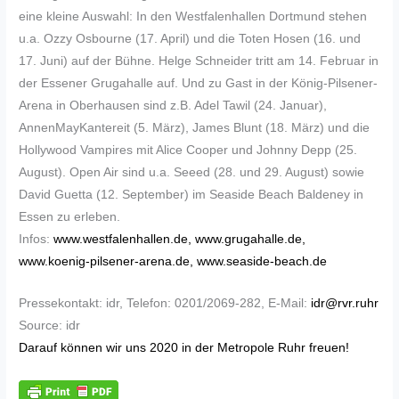
eine kleine Auswahl: In den Westfalenhallen Dortmund stehen
u.a. Ozzy Osbourne (17. April) und die Toten Hosen (16. und
17. Juni) auf der Bühne. Helge Schneider tritt am 14. Februar in
der Essener Grugahalle auf. Und zu Gast in der König-Pilsener-
Arena in Oberhausen sind z.B. Adel Tawil (24. Januar),
AnnenMayKantereit (5. März), James Blunt (18. März) und die
Hollywood Vampires mit Alice Cooper und Johnny Depp (25.
August). Open Air sind u.a. Seeed (28. und 29. August) sowie
David Guetta (12. September) im Seaside Beach Baldeney in
Essen zu erleben.
Infos:
www.westfalenhallen.de,
www.grugahalle.de,
www.koenig-pilsener-arena.de,
www.seaside-beach.de
Pressekontakt: idr, Telefon: 0201/2069-282, E-Mail:
idr@rvr.ruhr
Source: idr
Darauf können wir uns 2020 in der Metropole Ruhr freuen!