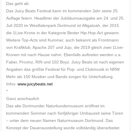
Das geht ab
Das Juicy Beats Festival kann im kommenden Jahr seine 25.
Auflage feiern. Headliner der Jubiläumsausgabe am 24. und 25.
Juli 2020 im Westfalenpark Dortmund ist Alligatoah, der 2015
die 1Live-Krone in der Kategorie Bester Hip-Hop-Act gewann.
Weitere Top-Acts sind Kummer, auch bekannt als Frontmann
von Kraftklub, Apache 207 und Juju, die 2019 gleich zwei 1Live-
Kronen mit nach Hause nahm. Ebenfalls auftreten werden u.a.
Faber, Provinz, RIN und 102 Boyz. Juicy Beats ist nach eigenen
Angaben das größte Festival für Pop- und Clubmusik in NRW.
Mehr als 150 Musiker und Bands sorgen für Unterhaltung.
Infos:
www.juicybeats.net
*
Ganz anschaulich
Das alte Dortmunder Naturkundemuseum eröffnet im
kommenden Sommer nach fünfjähriger Umbauzeit seine Türen
– unter dem neuen Namen Naturmuseum Dortmund. Das
Konzept der Dauerausstellung wurde vollständig überarbeitet.