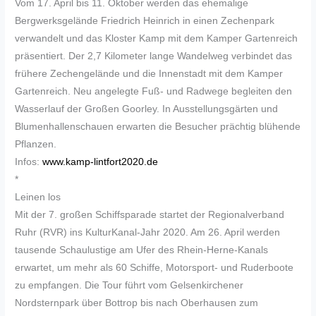
Vom 17. April bis 11. Oktober werden das ehemalige
Bergwerksgelände Friedrich Heinrich in einen Zechenpark
verwandelt und das Kloster Kamp mit dem Kamper Gartenreich
präsentiert. Der 2,7 Kilometer lange Wandelweg verbindet das
frühere Zechengelände und die Innenstadt mit dem Kamper
Gartenreich. Neu angelegte Fuß- und Radwege begleiten den
Wasserlauf der Großen Goorley. In Ausstellungsgärten und
Blumenhallenschauen erwarten die Besucher prächtig blühende
Pflanzen.
Infos:
www.kamp-lintfort2020.de
*
Leinen los
Mit der 7. großen Schiffsparade startet der Regionalverband
Ruhr (RVR) ins KulturKanal-Jahr 2020. Am 26. April werden
tausende Schaulustige am Ufer des Rhein-Herne-Kanals
erwartet, um mehr als 60 Schiffe, Motorsport- und Ruderboote
zu empfangen. Die Tour führt vom Gelsenkirchener
Nordsternpark über Bottrop bis nach Oberhausen zum