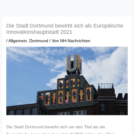
Zum
Inhalt
springen
Die Stadt Dortmund bewirbt sich als Europäische
Innovationshauptstadt 2021
/
Allgemein
,
Dortmund
/ Von
NH-Nachrichten
Die Stadt Dortmund bewirbt sich um den Titel als als