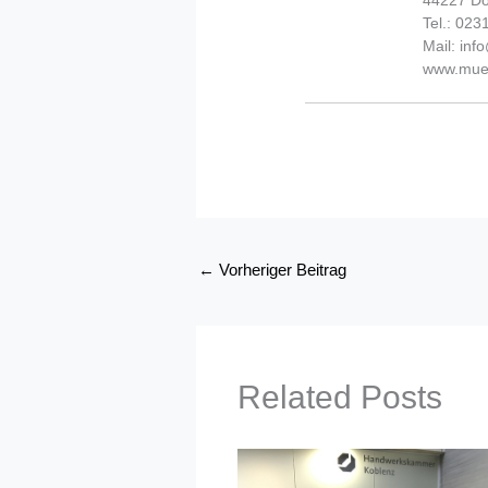
44227 D
Tel.: 02
Mail: in
www.muel
←
Vorheriger Beitrag
Related Posts