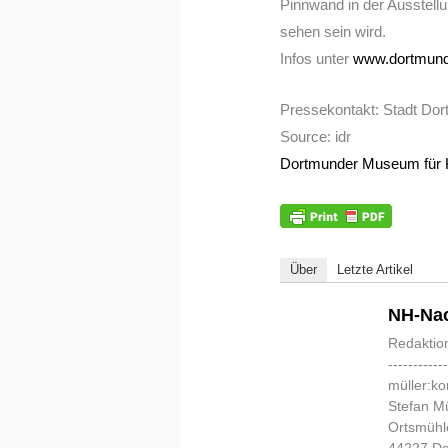
Pinnwand in der Ausstell
sehen sein wird.
Infos unter
www.dortmund
Pressekontakt: Stadt Dort
Source: idr
Dortmunder Museum für K
Über
Letzte Artikel
NH-Nac
Redaktio
-----------
müller:k
Stefan Mü
Ortsmühl