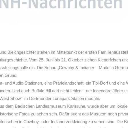
und Bleichgesichter stehen im Mittelpunkt der ersten Familienausste
urgeschichte. Vom 25. Juni bis 21. Oktober ziehen Kletterfelsen und
 Ausstellungshalle ein. Die Schau „Cowboy & Indianer – Made in Germ
en Grund.
m- und Audio-Stationen, eine Prärielandschaft, ein Tipi-Dorf und eine
den. Und auch Buffalo Bill darf nicht fehlen – der legendäre Jäger u
d West Show“ im Dortmunder Lunapark Station machte.
aus dem Badischen Landesmuseum Karlsruhe, wurde aber um lokale 
 historische Fotos zu sehen sein. Dafür sucht das Musuem noch priv
enschen in Cowboy- oder Indianerverkleidung zu sehen sind. Die Bil