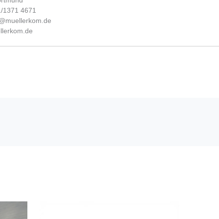
ortmund
31/1371 4671
fo@muellerkom.de
lerkom.de