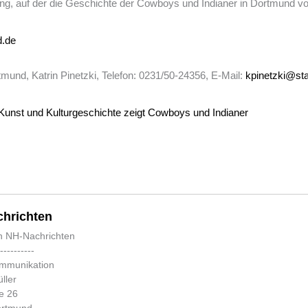
ung, auf der die Geschichte der Cowboys und Indianer in Dortmund vo
.de
mund, Katrin Pinetzki, Telefon: 0231/50-24356, E-Mail:
kpinetzki@st
unst und Kulturgeschichte zeigt Cowboys und Indianer
hrichten
n NH-Nachrichten
-----------
ommunikation
ller
e 26