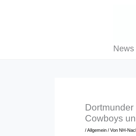
Zum
Inhalt
springen
News 
Dortmunder 
Cowboys und
/
Allgemein
/ Von
NH-Nach