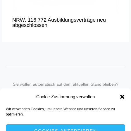
NRW: 116 772 Ausbildungsverträge neu
abgeschlossen
Sie wollen automatisch auf dem aktuellen Stand bleiben?
Wir nehmen Sie gegen eine geringe monatliche Gebühr
Cookie-Zustimmung verwalten
in unseren Newsletter-Service auf.
Wir verwenden Cookies, um unsere Website und unseren Service zu
Senden Sie für ein Angebot einfach eine
Mail an die Redaktion
.
optimieren.
COOKIES AKZEPTIEREN