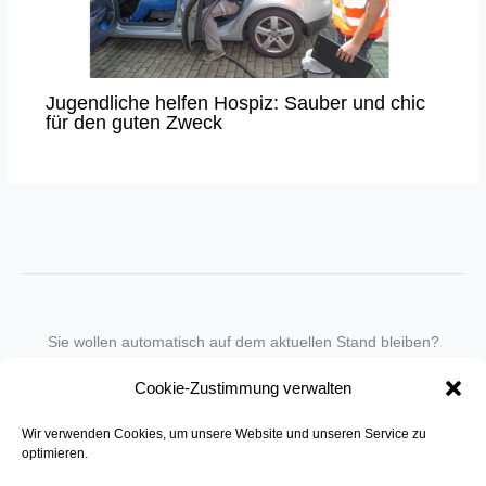
Jugendliche helfen Hospiz: Sauber und chic
für den guten Zweck
Sie wollen automatisch auf dem aktuellen Stand bleiben?
Wir nehmen Sie gegen eine geringe monatliche Gebühr
Cookie-Zustimmung verwalten
in unseren Newsletter-Service auf.
Wir verwenden Cookies, um unsere Website und unseren Service zu
Senden Sie für ein Angebot einfach eine
Mail an die Redaktion
.
optimieren.