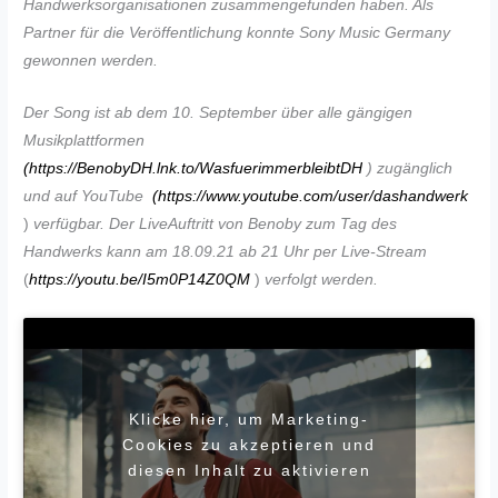
Handwerksorganisationen zusammengefunden haben. Als
Partner für die Veröffentlichung konnte Sony Music Germany
gewonnen werden.
Der Song ist ab dem 10. September über alle gängigen
Musikplattformen
(
https://BenobyDH.lnk.to/WasfuerimmerbleibtDH
) zugänglich
und auf YouTube
(
https://www.youtube.com/user/dashandwerk
)
verfügbar. Der LiveAuftritt von Benoby zum Tag des
Handwerks kann am 18.09.21 ab 21
Uhr per Live-Stream
(
https://youtu.be/I5m0P14Z0QM
)
verfolgt werden.
Klicke hier, um Marketing-
Cookies zu akzeptieren und
diesen Inhalt zu aktivieren