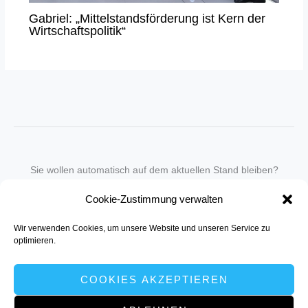
Gabriel: „Mittelstandsförderung ist Kern der
Wirtschaftspolitik“
Sie wollen automatisch auf dem aktuellen Stand bleiben?
Wir nehmen Sie gegen eine geringe monatliche Gebühr
Cookie-Zustimmung verwalten
in unseren Newsletter-Service auf.
Wir verwenden Cookies, um unsere Website und unseren Service zu
Senden Sie für ein Angebot einfach eine
Mail an die Redaktion
.
optimieren.
COOKIES AKZEPTIEREN