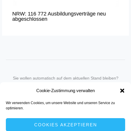
NRW: 116 772 Ausbildungsverträge neu
abgeschlossen
Sie wollen automatisch auf dem aktuellen Stand bleiben?
Wir nehmen Sie gegen eine geringe monatliche Gebühr
Cookie-Zustimmung verwalten
in unseren Newsletter-Service auf.
Wir verwenden Cookies, um unsere Website und unseren Service zu
Senden Sie für ein Angebot einfach eine
Mail an die Redaktion
.
optimieren.
COOKIES AKZEPTIEREN