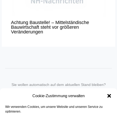
Achtung Baustelle! – Mittelständische
Bauwirtschaft steht vor größeren
Veränderungen
Sie wollen automatisch auf dem aktuellen Stand bleiben?
Wir nehmen Sie gegen eine geringe monatliche Gebühr
Cookie-Zustimmung verwalten
in unseren Newsletter-Service auf.
Wir verwenden Cookies, um unsere Website und unseren Service zu
Senden Sie für ein Angebot einfach eine
Mail an die Redaktion
.
optimieren.