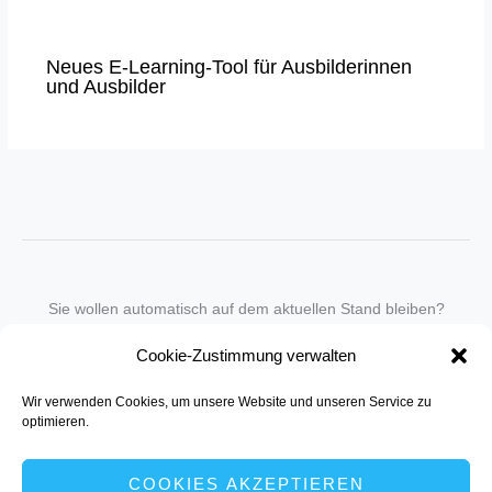
Neues E-Learning-Tool für Ausbilderinnen
und Ausbilder
Sie wollen automatisch auf dem aktuellen Stand bleiben?
Wir nehmen Sie gegen eine geringe monatliche Gebühr
Cookie-Zustimmung verwalten
in unseren Newsletter-Service auf.
Wir verwenden Cookies, um unsere Website und unseren Service zu
Senden Sie für ein Angebot einfach eine
Mail an die Redaktion
.
optimieren.
COOKIES AKZEPTIEREN