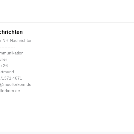
hrichten
n NH-Nachrichten
-----------
ommunikation
ller
e 26
ortmund
31/1371 4671
fo@muellerkom.de
lerkom.de