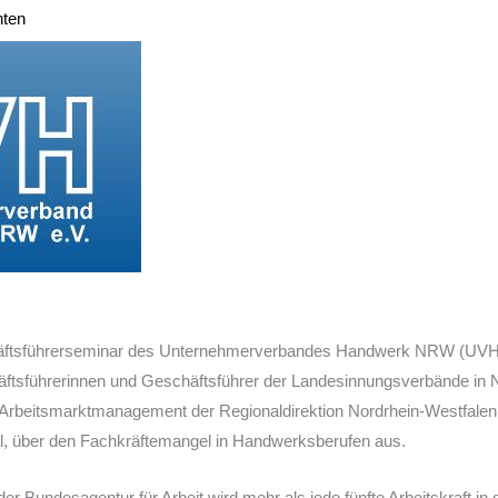
hten
häftsführerseminar des Unternehmerverbandes Handwerk NRW (UVH)
äftsführerinnen und Geschäftsführer der Landesinnungsverbände in 
r Arbeitsmarktmanagement der Regionaldirektion Nordrhein-Westfalen
tal, über den Fachkräftemangel in Handwerksberufen aus.
er Bundesagentur für Arbeit wird mehr als jede fünfte Arbeitskraft 