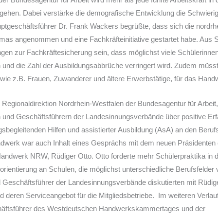
gehen. Dabei verstärke die demografische Entwicklung die Schwierig
geschäftsführer Dr. Frank Wackers begrüßte, dass sich die nordrhe
as angenommen und eine Fachkräfteinitiative gestartet habe. Aus 
gen zur Fachkräftesicherung sein, dass möglichst viele Schülerinne
und die Zahl der Ausbildungsabbrüche verringert wird. Zudem müss
, wie z.B. Frauen, Zuwanderer und ältere Erwerbstätige, für das Ha
 Regionaldirektion Nordrhein-Westfalen der Bundesagentur für Arbeit, 
 und Geschäftsführern der Landesinnungsverbände über positive Erf
sbegleitenden Hilfen und assistierter Ausbildung (AsA) an den Beruf
dwerk war auch Inhalt eines Gesprächs mit dem neuen Präsidenten
dwerk NRW, Rüdiger Otto. Otto forderte mehr Schülerpraktika in d
rientierung an Schulen, die möglichst unterschiedliche Berufsfelder vo
 Geschäftsführer der Landesinnungsverbände diskutierten mit Rüdige
 deren Serviceangebot für die Mitgliedsbetriebe. Im weiteren Verlauf
häftsführer des Westdeutschen Handwerkskammertages und der