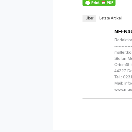
Über
Letzte Artikel
NH-Nac
Redaktio
-----------
müller:k
Stefan Mü
Ortsmühl
44227 D
Tel.: 02
Mail: in
www.muel