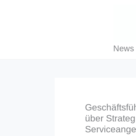
Zum
Inhalt
springen
News 
Geschäftsfü
über Strateg
Serviceange