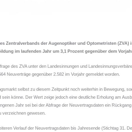
des Zentralverbands der Augenoptiker und Optometristen (ZVA) i
bildung im laufenden Jahr um 3,1 Prozent gegenüber dem Vorjah
 Abfrage des ZVA unter den Landesinnungen und Landesinnungsverbän
.664 Neuverträge gegenüber 2.582 im Vorjahr gemeldet worden.
ngsmarkt selbst zu diesem Zeitpunkt noch weiterhin in Bewegung, sod
d sein könne. Der Wert zeige jedoch eine deutliche Erholung am Aus
angenen Jahr sei bei der Abfrage der Neuvertragsdaten ein Rückgang
u verzeichnen gewesen.
eiteren Verlauf der Neuvertragsdaten bis Jahresende (Stichtag 31. 