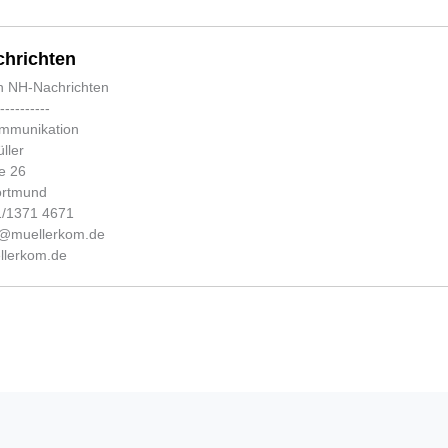
hrichten
n NH-Nachrichten
-----------
ommunikation
ller
e 26
ortmund
31/1371 4671
fo@muellerkom.de
lerkom.de