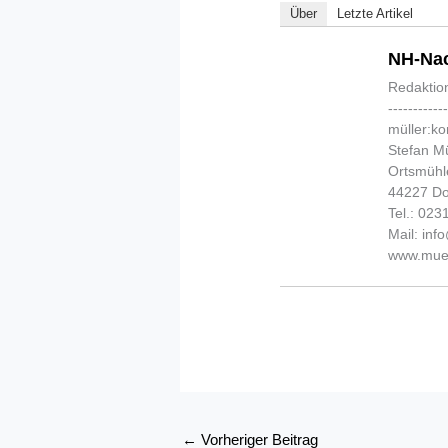
Über
Letzte Artikel
NH-Nac
Redaktio
-----------
müller:k
Stefan Mü
Ortsmühl
44227 D
Tel.: 02
Mail: in
www.muel
←
Vorheriger Beitrag