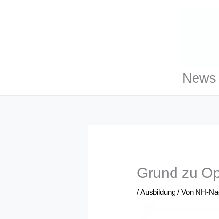
Zum
Inhalt
springen
News 
Grund zu O
/
Ausbildung
/ Von
NH-Nac