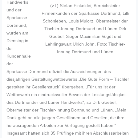
Handwerks
(v.l.) Stefan Finkeldei, Bereichsleiter
und der
Firmenkunden der Sparkasse Dortmund, Lilli
Sparkasse
Schönleben, Louis Mulorz, Obermeister der
Dortmund,
Tischler-Innung Dortmund und Lünen Dirk
wurden am
Goebel, Sieger Maximilian Vogdt und
Dienstag in
Lehrlingswart Ulrich John. Foto: Tischler-
der
Innung Dortmund und Lünen
Kundenhalle
der
Sparkasse Dortmund offiziell die Auszeichnungen des
diesjährigen Gestaltungwettbewerbs „Die Gute Form – Tischler
gestalten ihr Gesellenstück“ übergeben. „Für uns ist der
Wettbewerb ein eindrucksvoller Beweis der Leistungsfähigkeit
des Dortmunder und Lüner Handwerks“, so Dirk Goebel,
Obermeister der Tischler-Innung Dortmund und Lünen. „Mein
Dank geht an alle jungen Geselllinnen und Gesellen, die ihre
herausragenden Arbeiten zur Verfügung gestellt haben.“
Insgesamt hatten sich 35 Prüflinge mit ihren Abschlussarbeiten