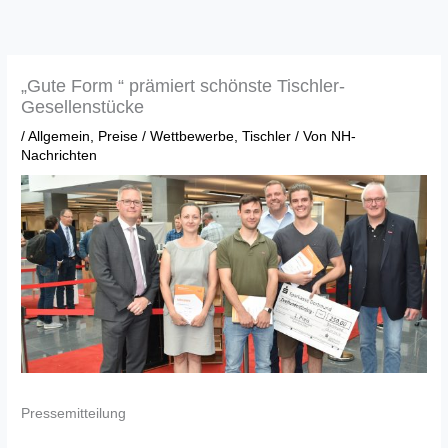
Zum
Inhalt
springen
„Gute Form “ prämiert schönste Tischler-
Gesellenstücke
/
Allgemein
,
Preise / Wettbewerbe
,
Tischler
/ Von
NH-
Nachrichten
Pressemitteilung