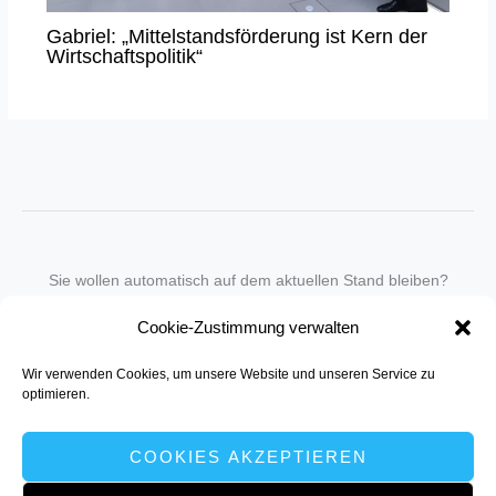
Gabriel: „Mittelstandsförderung ist Kern der
Wirtschaftspolitik“
Sie wollen automatisch auf dem aktuellen Stand bleiben?
Wir nehmen Sie gegen eine geringe monatliche Gebühr
Cookie-Zustimmung verwalten
in unseren Newsletter-Service auf.
Wir verwenden Cookies, um unsere Website und unseren Service zu
Senden Sie für ein Angebot einfach eine
Mail an die Redaktion
.
optimieren.
COOKIES AKZEPTIEREN