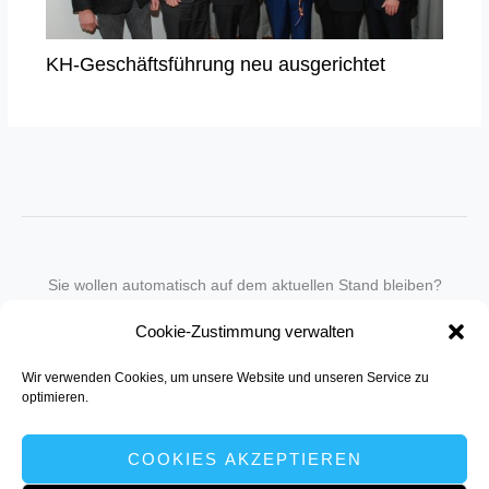
KH-Geschäftsführung neu ausgerichtet
Sie wollen automatisch auf dem aktuellen Stand bleiben?
Wir nehmen Sie gegen eine geringe monatliche Gebühr
Cookie-Zustimmung verwalten
in unseren Newsletter-Service auf.
Wir verwenden Cookies, um unsere Website und unseren Service zu
Senden Sie für ein Angebot einfach eine
Mail an die Redaktion
.
optimieren.
COOKIES AKZEPTIEREN