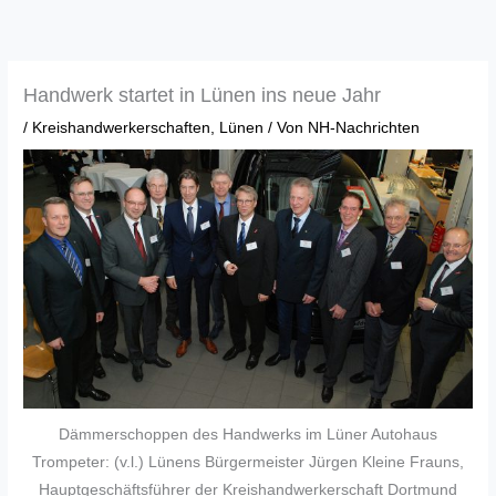
Zum
Inhalt
springen
Handwerk startet in Lünen ins neue Jahr
/
Kreishandwerkerschaften
,
Lünen
/ Von
NH-Nachrichten
Dämmerschoppen des Handwerks im Lüner Autohaus
Trompeter: (v.l.) Lünens Bürgermeister Jürgen Kleine Frauns,
Hauptgeschäftsführer der Kreishandwerkerschaft Dortmund