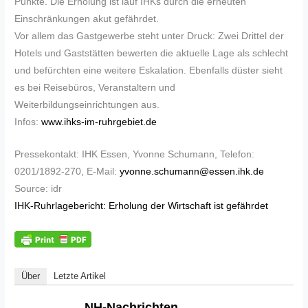
Punkte. Die Erholung ist lauf IHKs durch die erneuten
Einschränkungen akut gefährdet.
Vor allem das Gastgewerbe steht unter Druck: Zwei Drittel der
Hotels und Gaststätten bewerten die aktuelle Lage als schlecht
und befürchten eine weitere Eskalation. Ebenfalls düster sieht
es bei Reisebüros, Veranstaltern und
Weiterbildungseinrichtungen aus.
Infos:
www.ihks-im-ruhrgebiet.de
Pressekontakt: IHK Essen, Yvonne Schumann, Telefon:
0201/1892-270, E-Mail:
yvonne.schumann@essen.ihk.de
Source: idr
IHK-Ruhrlagebericht: Erholung der Wirtschaft ist gefährdet
Über
Letzte Artikel
NH-Nachrichten