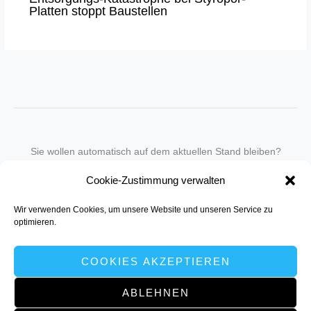
Platten stoppt Baustellen
Sie wollen automatisch auf dem aktuellen Stand bleiben?
Wir nehmen Sie gegen eine geringe monatliche Gebühr
Cookie-Zustimmung verwalten
in unseren Newsletter-Service auf.
Wir verwenden Cookies, um unsere Website und unseren Service zu
Senden Sie für ein Angebot einfach eine
Mail an die Redaktion
.
optimieren.
COOKIES AKZEPTIEREN
ABLEHNEN