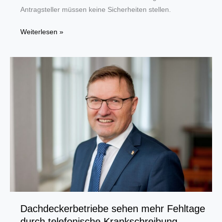
Antragsteller müssen keine Sicherheiten stellen.
Neues
Weiterlesen »
Förderangebot
für
Gründungen
und
Nachfolgen
Dachdeckerbetriebe sehen mehr Fehltage
durch telefonische Krankschreibung