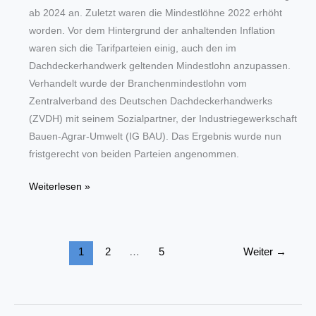
ab 2024 an. Zuletzt waren die Mindestlöhne 2022 erhöht
worden. Vor dem Hintergrund der anhaltenden Inflation
waren sich die Tarifparteien einig, auch den im
Dachdeckerhandwerk geltenden Mindestlohn anzupassen.
Verhandelt wurde der Branchenmindestlohn vom
Zentralverband des Deutschen Dachdeckerhandwerks
(ZVDH) mit seinem Sozialpartner, der Industriegewerkschaft
Bauen-Agrar-Umwelt (IG BAU). Das Ergebnis wurde nun
fristgerecht von beiden Parteien angenommen.
Neuer
Weiterlesen »
Mindestlohn
im
Dachdeckerhandwerk:
1
2
…
5
Weiter
→
Tarifpartner
einigen
sich