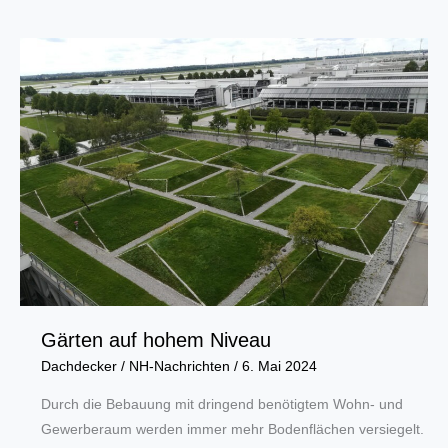
„Superhelden“
steigen
im
Handwerk
bald
aufs
Dach
Gärten auf hohem Niveau
Dachdecker
/
NH-Nachrichten
/
6. Mai 2024
Durch die Bebauung mit dringend benötigtem Wohn- und
Gewerberaum werden immer mehr Bodenflächen versiegelt.