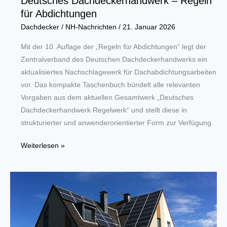
Deutsches Dachdeckerhandwerk – Regeln
für Abdichtungen
Dachdecker
/
NH-Nachrichten
/
21. Januar 2026
Mit der 10. Auflage der „Regeln für Abdichtungen“ legt der
Zentralverband des Deutschen Dachdeckerhandwerks ein
aktualisiertes Nachschlagewerk für Dachabdichtungsarbeiten
vor. Das kompakte Taschenbuch bündelt alle relevanten
Vorgaben aus dem aktuellen Gesamtwerk „Deutsches
Dachdeckerhandwerk Regelwerk“ und stellt diese in
strukturierter und anwenderorientierter Form zur Verfügung.
Deutsches
Weiterlesen »
Dachdeckerhandwerk
–
Regeln
für
Abdichtungen