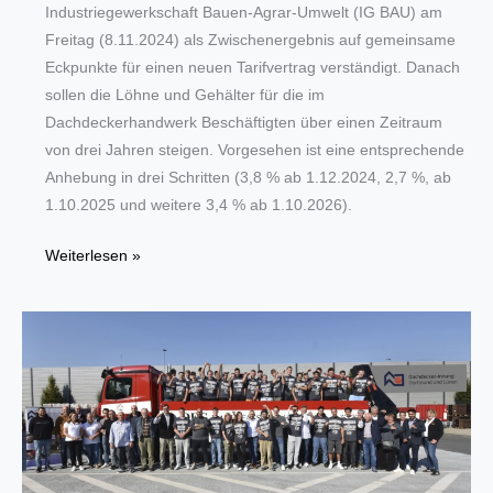
Industriegewerkschaft Bauen-Agrar-Umwelt (IG BAU) am
Freitag (8.11.2024) als Zwischenergebnis auf gemeinsame
Eckpunkte für einen neuen Tarifvertrag verständigt. Danach
sollen die Löhne und Gehälter für die im
Dachdeckerhandwerk Beschäftigten über einen Zeitraum
von drei Jahren steigen. Vorgesehen ist eine entsprechende
Anhebung in drei Schritten (3,8 % ab 1.12.2024, 2,7 %, ab
1.10.2025 und weitere 3,4 % ab 1.10.2026).
Tarifvertrag
Weiterlesen »
Löhne
und
Gehälter
im
Dachdeckerhandwerk
kurz
vor
dem