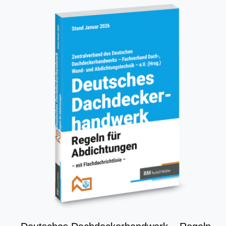
denn
je