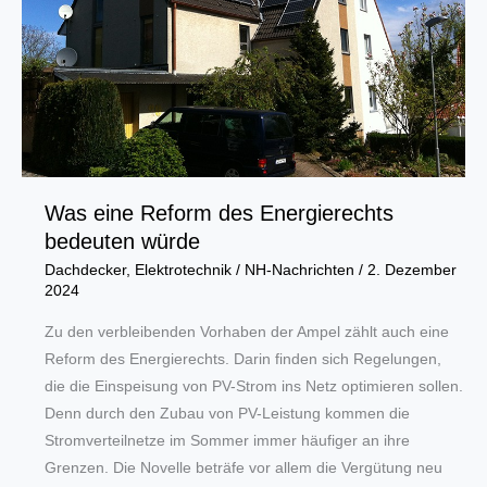
Was eine Reform des Energierechts
bedeuten würde
Dachdecker
,
Elektrotechnik
/
NH-Nachrichten
/
2. Dezember
2024
Zu den verbleibenden Vorhaben der Ampel zählt auch eine
Reform des Energierechts. Darin finden sich Regelungen,
die die Einspeisung von PV-Strom ins Netz optimieren sollen.
Denn durch den Zubau von PV-Leistung kommen die
Stromverteilnetze im Sommer immer häufiger an ihre
Grenzen. Die Novelle beträfe vor allem die Vergütung neu