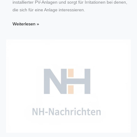
installierter PV-Anlagen und sorgt für Irritationen bei denen,
die sich für eine Anlage interessieren.
Was
Weiterlesen »
eine
Reform
des
Energierechts
bedeuten
würde