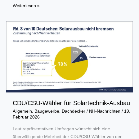
Dachdeckerverband
Weiterlesen »
verankert
Solargründächer
in
der
Ausbildung
CDU/CSU-Wähler für Solartechnik-Ausbau
Allgemein
,
Baugewerbe
,
Dachdecker
/
NH-Nachrichten
/
19.
Februar 2026
Laut repräsentativen Umfragen wünscht sich eine
überwältigende Mehrheit der CDU/CSU-Wähler von der