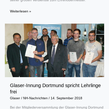
seiner großen Verdienste zum Ehrenobermeister.
Achim
Weiterlesen »
Kluwe
ist
neuer
Obermeister
der
Glaser-
Innung
Glaser-Innung Dortmund spricht Lehrlinge
frei
Glaser
/
NH-Nachrichten
/
14. September 2018
Bei der Mitgliederversammlung der Glaser-Innung Dortmund