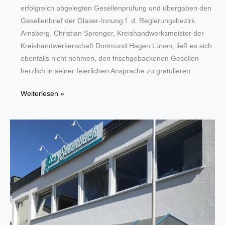
erfolgreich abgelegten Gesellenprüfung und übergaben den
Gesellenbrief der Glaser-Innung f. d. Regierungsbezirk
Arnsberg. Christian Sprenger, Kreishandwerksmeister der
Kreishandwerkerschaft Dortmund Hagen Lünen, ließ es sich
ebenfalls nicht nehmen, den frischgebackenen Gesellen
herzlich in seiner feierlichen Ansprache zu gratulieren.
Freisprechungsfeier
Weiterlesen »
mit
Sommerfest
der
Glaser-
Innung