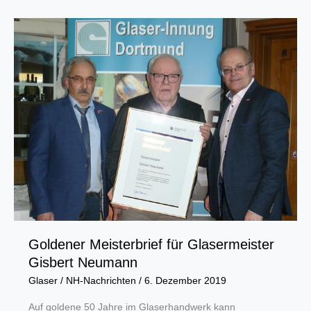
Glaser-
Innung
Dortmund
stellt
sich
neuen
Herausforderungen
Goldener Meisterbrief für Glasermeister
Gisbert Neumann
Glaser
/
NH-Nachrichten
/
6. Dezember 2019
Auf goldene 50 Jahre im Glaserhandwerk kann