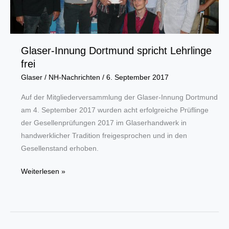
Glaser-Innung Dortmund spricht Lehrlinge
frei
Glaser
/
NH-Nachrichten
/
6. September 2017
Auf der Mitgliederversammlung der Glaser-Innung Dortmund
am 4. September 2017 wurden acht erfolgreiche Prüflinge
der Gesellenprüfungen 2017 im Glaserhandwerk in
handwerklicher Tradition freigesprochen und in den
Gesellenstand erhoben.
Glaser-
Weiterlesen »
Innung
Dortmund
spricht
Lehrlinge