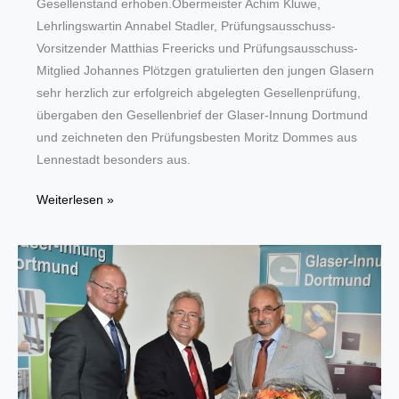
Gesellenstand erhoben.Obermeister Achim Kluwe,
Lehrlingswartin Annabel Stadler, Prüfungsausschuss-
Vorsitzender Matthias Freericks und Prüfungsausschuss-
Mitglied Johannes Plötzgen gratulierten den jungen Glasern
sehr herzlich zur erfolgreich abgelegten Gesellenprüfung,
übergaben den Gesellenbrief der Glaser-Innung Dortmund
und zeichneten den Prüfungsbesten Moritz Dommes aus
Lennestadt besonders aus.
Glaser-
Weiterlesen »
Innung
Dortmund
spricht
Lehrlinge
frei