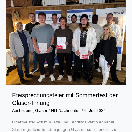
Gründungen
und
Nachfolgen
Freisprechungsfeier mit Sommerfest der
Glaser-Innung
Ausbildung
,
Glaser
/
NH-Nachrichten
/
6. Juli 2024
Obermeister Achim Kluwe und Lehrlingswartin Annabel
Stadler gratulierten den jungen Glasern sehr herzlich zur