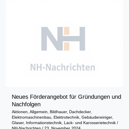
erfolgreichen
Nachwuchs
frei
Neues Förderangebot für Gründungen und
Nachfolgen
Aktionen
,
Allgemein
,
Bildhauer
,
Dachdecker
,
Elektromaschinenbau
,
Elektrotechnik
,
Gebäudereiniger
,
Glaser
,
Informationstechnik
,
Lack- und Karosserietechnik
/
NH-Nachrichten
/
23. November 2024