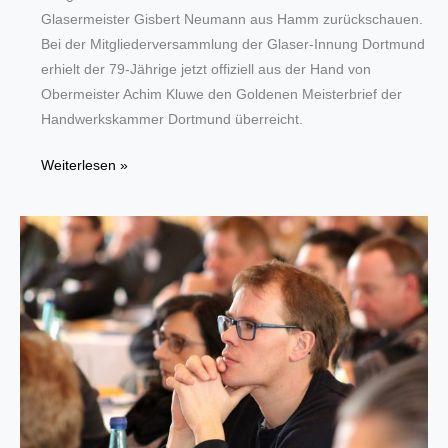
Glasermeister Gisbert Neumann aus Hamm zurückschauen.
Bei der Mitgliederversammlung der Glaser-Innung Dortmund
erhielt der 79-Jährige jetzt offiziell aus der Hand von
Obermeister Achim Kluwe den Goldenen Meisterbrief der
Handwerkskammer Dortmund überreicht.
Goldener
Weiterlesen »
Meisterbrief
für
Glasermeister
Gisbert
Neumann