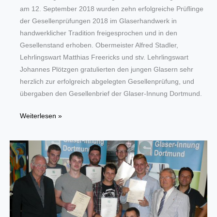
am 12. September 2018 wurden zehn erfolgreiche Prüflinge
der Gesellenprüfungen 2018 im Glaserhandwerk in
handwerklicher Tradition freigesprochen und in den
Gesellenstand erhoben. Obermeister Alfred Stadler,
Lehrlingswart Matthias Freericks und stv. Lehrlingswart
Johannes Plötzgen gratulierten den jungen Glasern sehr
herzlich zur erfolgreich abgelegten Gesellenprüfung, und
übergaben den Gesellenbrief der Glaser-Innung Dortmund.
Glaser-
Weiterlesen »
Innung
Dortmund
spricht
Lehrlinge
frei