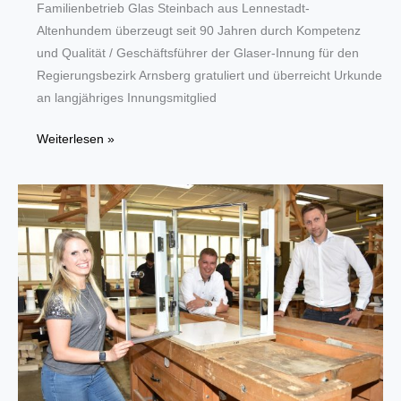
Familienbetrieb Glas Steinbach aus Lennestadt-
Altenhundem überzeugt seit 90 Jahren durch Kompetenz
und Qualität / Geschäftsführer der Glaser-Innung für den
Regierungsbezirk Arnsberg gratuliert und überreicht Urkunde
an langjähriges Innungsmitglied
Professioneller
Weiterlesen »
Glaser-
Familienbetrieb
feiert
90-
jähriges
Bestehen