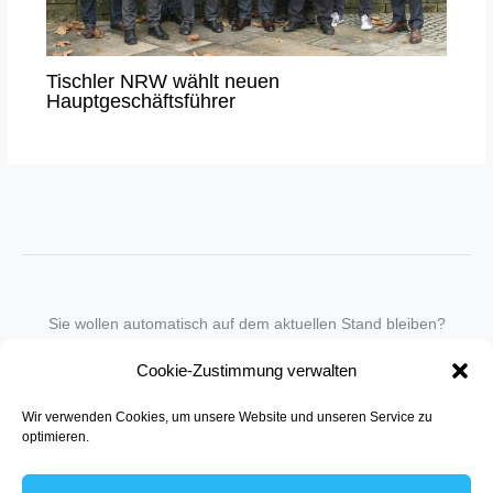
Tischler NRW wählt neuen
Hauptgeschäftsführer
Sie wollen automatisch auf dem aktuellen Stand bleiben?
Wir nehmen Sie gegen eine geringe monatliche Gebühr
Cookie-Zustimmung verwalten
in unseren Newsletter-Service auf.
Wir verwenden Cookies, um unsere Website und unseren Service zu
Senden Sie für ein Angebot einfach eine
Mail an die Redaktion
.
optimieren.