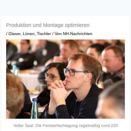
Zum
Inhalt
springen
Produktion und Montage optimieren
/
Glaser
,
Lünen
,
Tischler
/ Von
NH-Nachrichten
Voller Saal: Die Fensterfachtagung regelmäßig rund 220