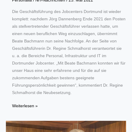
Personalia
/
NH-Nachrichten
/
23. Mai 2022
Die Geschäftsführung des Jobcenters Dortmund ist wieder
komplett: nachdem Jörg Dannenberg Ende 2021 den Posten
als stellvertretender Geschäftsführer verlassen hatte, um
einen neuen beruflichen Weg einzuschlagen, übernimmt
Beate Bachmann nun seine Nachfolge. An der Seite von
Geschäftsführerin Dr. Regine Schmalhorst verantwortet sie
u. a. die Bereiche Personal, Infrastruktur und IT im
Dortmunder Jobcenter. „Mit Beate Bachmann konnten wir für
unser Haus eine sehr erfahrene und für die auf sie
zukommenden Aufgaben bestens geeignete
Führungspersönlichkeit gewinnen“, kommentiert Dr. Regine
Schmalhorst die Neubesetzung.
Neues
Weiterlesen »
Mitglied
der
Geschäftsführung