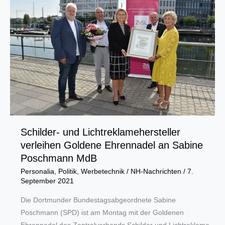
für
Ehrenkreishandwerksmeister
Burmann
Schilder- und Lichtreklamehersteller
verleihen Goldene Ehrennadel an Sabine
Poschmann MdB
Personalia
,
Politik
,
Werbetechnik
/
NH-Nachrichten
/
7.
September 2021
Die Dortmunder Bundestagsabgeordnete Sabine
Poschmann (SPD) ist am Montag mit der Goldenen