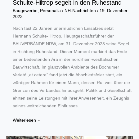
Schulte-Hiltrop segelt in den Ruhestand
Baugewerbe
,
Personalia
/
NH-Nachrichten
/
19. Dezember
2023
Nach fast 22 Jahren unermüdlichen Einsatzes setzt
Hermann Schulte-Hiltrop, Hauptgeschäftsführer der
BAUVERBÄNDE.NRW, am 31. Dezember 2023 seine Segel
in Richtung Ruhestand. Dieser Moment markiert das Ende
einer bedeutenden Ära in der nordrhein-westfälischen
Bauwirtschaft. Im glanzvollen Ambiente des Bochumer
Varieté „et cetera“ fand jetzt die Abschiedsfeier statt, ein
würdiger Rahmen für einen Mann, dessen Ruf weit über die
Grenzen des Verbandes hinausgeht. Politik und Gesellschaft
ehrten seine Leistungen mit ihrer Anwesenheit, ein Zeugnis
seines weitreichenden Einflusses.
Ein
Weiterlesen »
Kapitän
geht