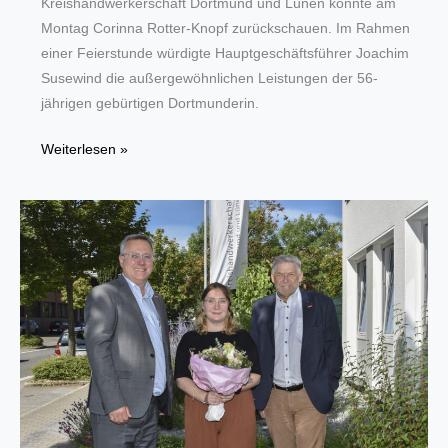
Kreishandwerkerschaft Dortmund und Lünen konnte am
Montag Corinna Rotter-Knopf zurückschauen. Im Rahmen
einer Feierstunde würdigte Hauptgeschäftsführer Joachim
Susewind die außergewöhnlichen Leistungen der 56-
jährigen gebürtigen Dortmunderin.
Blumen
Weiterlesen »
und
Glückwünsche
zum
40.
Dienstjubiläum