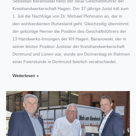
Sebastian Baranowski heißt der neue Geschäftsführer der
Kreishandwerkerschaft Hagen. Der 37-jährige Jurist tritt zum
1. Juli die Nachfolge von Dr. Michael Plohmann an, der in
den wohlverdienten Ruhestand geht. Gleichzeitig übernimmt
der gebürtige Herner die Position des Geschäftsführers der
13 Handwerks-Innungen der KH Hagen. Baranowski, der in
seiner letzten Position Justiziar der Kreishandwerkerschaft
Dortmund und Lünen war, wurde am Donnerstag im Rahmen
einer Feierstunde in Dortmund feierlich verabschiedet.
Kreishandwerkerschaft
Weiterlesen »
Hagen
bekommt
neuen
Geschäftsführer