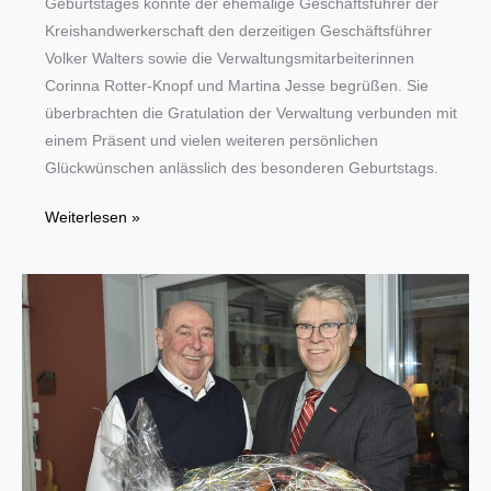
Geburtstages konnte der ehemalige Geschäftsführer der
Kreishandwerkerschaft den derzeitigen Geschäftsführer
Volker Walters sowie die Verwaltungsmitarbeiterinnen
Corinna Rotter-Knopf und Martina Jesse begrüßen. Sie
überbrachten die Gratulation der Verwaltung verbunden mit
einem Präsent und vielen weiteren persönlichen
Glückwünschen anlässlich des besonderen Geburtstags.
Glückwünsche
Weiterlesen »
zum
90.
Geburtstag
für
ehemaligen
Geschäftsführer