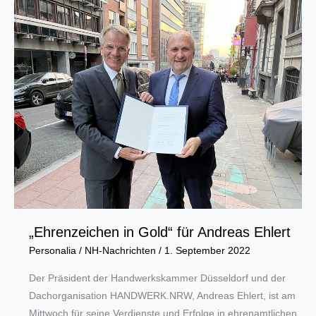
von
Bord:
Hermann
Schulte-
Hiltrop
segelt
in
den
Ruhestand
„Ehrenzeichen in Gold“ für Andreas Ehlert
Personalia
/
NH-Nachrichten
/
1. September 2022
Der Präsident der Handwerkskammer Düsseldorf und der
Dachorganisation HANDWERK.NRW, Andreas Ehlert, ist am
Mittwoch für seine Verdienste und Erfolge in ehrenamtlichen