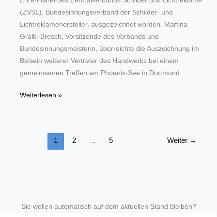
Ehrennadel des Zentralverbands Schilder und Lichtreklame
(ZVSL), Bundesinnungsverband der Schilder- und
Lichtreklamehersteller, ausgezeichnet worden. Martina
Gralki-Brosch, Vorsitzende des Verbands und
Bundesinnungsmeisterin, überreichte die Auszeichnung im
Beisein weiterer Vertreter des Handwerks bei einem
gemeinsamen Treffen am Phoenix-See in Dortmund.
Schilder-
Weiterlesen »
und
Lichtreklamehersteller
verleihen
1
2
…
5
Weiter
→
Goldene
Ehrennadel
an
Sabine
Poschmann
MdB
Sie wollen automatisch auf dem aktuellen Stand bleiben?