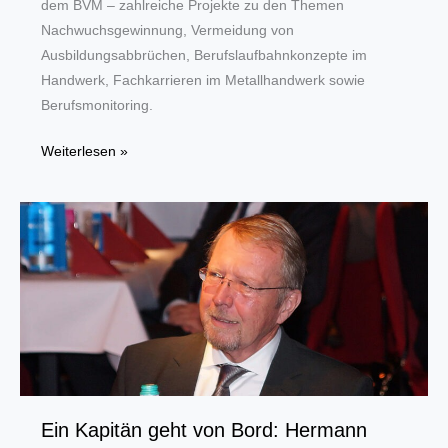
dem BVM – zahlreiche Projekte zu den Themen
Nachwuchsgewinnung, Vermeidung von
Ausbildungsabbrüchen, Berufslaufbahnkonzepte im
Handwerk, Fachkarrieren im Metallhandwerk sowie
Berufsmonitoring.
Rolf
Weiterlesen »
Rehbold
neuer
Bereichsleiter
Berufsbildung
beim
Bundesverband
Metall
Ein Kapitän geht von Bord: Hermann