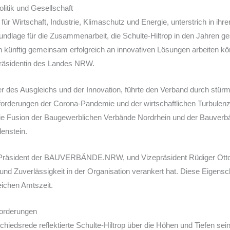
litik und Gesellschaft
ür Wirtschaft, Industrie, Klimaschutz und Energie, unterstrich in ihre
ndlage für die Zusammenarbeit, die Schulte-Hiltrop in den Jahren ges
h künftig gemeinsam erfolgreich an innovativen Lösungen arbeiten kö
rpräsidentin des Landes NRW.
ter des Ausgleichs und der Innovation, führte den Verband durch stürm
sforderungen der Corona-Pandemie und der wirtschaftlichen Turbulenz
ie Fusion der Baugewerblichen Verbände Nordrhein und der Bauverb
lenstein.
Präsident der BAUVERBÄNDE.NRW, und Vizepräsident Rüdiger Otto 
 und Zuverlässigkeit in der Organisation verankert hat. Diese Eigensc
eichen Amtszeit.
forderungen
chiedsrede reflektierte Schulte-Hiltrop über die Höhen und Tiefen sein