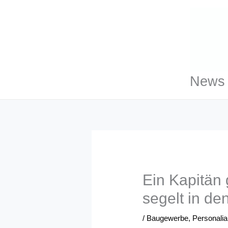
Zum
Inhalt
springen
News 
Ein Kapitän 
segelt in d
/
Baugewerbe
,
Personalia