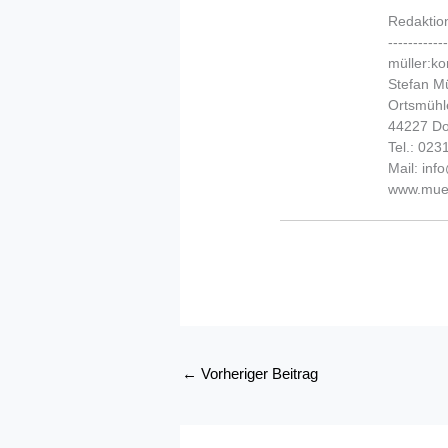
Redaktio
-----------
müller:k
Stefan Mü
Ortsmühl
44227 D
Tel.: 02
Mail: in
www.muel
←
Vorheriger Beitrag