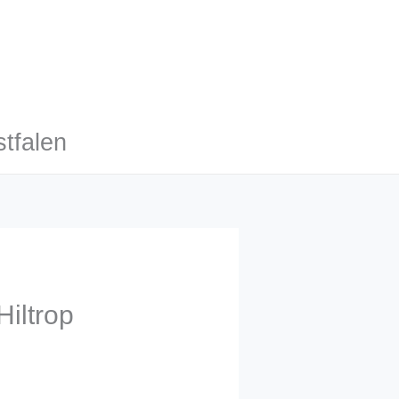
tfalen
iltrop