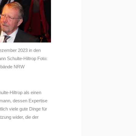
ezember 2023 in den
n Schulte-Hiltrop Foto:
rbände NRW
lte-Hiltrop als einen
hmann, dessen Expertise
lich viele gute Dinge für
zung wider, die der