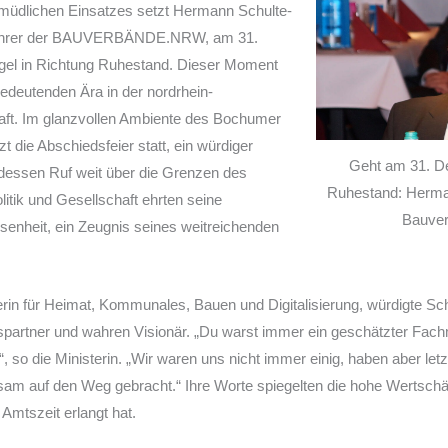
müdlichen Einsatzes setzt Hermann Schulte-
sführer der BAUVERBÄNDE.NRW, am 31.
el in Richtung Ruhestand. Dieser Moment
edeutenden Ära in der nordrhein-
aft. Im glanzvollen Ambiente des Bochumer
tzt die Abschiedsfeier statt, ein würdiger
Geht am 31. D
dessen Ruf weit über die Grenzen des
Ruhestand: Herman
itik und Gesellschaft ehrten seine
Bauve
senheit, ein Zeugnis seines weitreichenden
rin für Heimat, Kommunales, Bauen und Digitalisierung, würdigte Schu
partner und wahren Visionär. „Du warst immer ein geschätzter Fac
“, so die Ministerin. „Wir waren uns nicht immer einig, haben aber letzt
sam auf den Weg gebracht.“ Ihre Worte spiegelten die hohe Wertschät
Amtszeit erlangt hat.