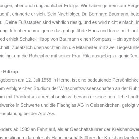
rungen, aber auch unglaublicher Erfolge. Wir haben gemeinsam Berge 
ht“, erinnerte er sich. Sein Nachfolger, Dr. Bernhard Baumann, beto
t: „Deine Fußstapfen sind wahrlich riesig, und es wird nicht einfach, in
rung. Ich übernehme gerne das gut geführte Haus und freue mich auf 
ed erhielt Schulte-Hiltrop von Baumann einen Kompass – ein symbo
itt. Zusätzlich überraschten ihn die Mitarbeiter mit zwei Liegestühl
e ihn, um die Ruhejahre mit seiner Frau Rita ausgiebig zu genießen.
-Hiltrop:
geboren am 12. Juli 1958 in Herne, ist eine bedeutende Persönlichkei
em erfolgreichen Studium der Wirtschaftswissenschaften an der Ruh
m mit Prädikatsexamen abschloss, begann er seine berufliche Laufb
werke in Schwerte und die Flachglas AG in Gelsenkirchen, gefolgt vo
nsplanung bei der Aral AG.
nders ab 1989 an Fahrt auf, als er Geschäftsführer der Kreishandw
gspositionen, darunter als Hauptgeschäftsführer der Kreishandwerke