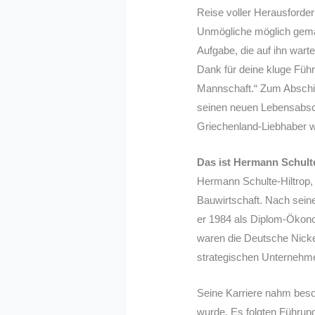
Reise voller Herausforde
Unmögliche möglich gemac
Aufgabe, die auf ihn warte
Dank für deine kluge Füh
Mannschaft.“ Zum Abschi
seinen neuen Lebensabschn
Griechenland-Liebhaber wi
Das ist Hermann Schulte
Hermann Schulte-Hiltrop, 
Bauwirtschaft. Nach sein
er 1984 als Diplom-Ökono
waren die Deutsche Nickel
strategischen Unternehme
Seine Karriere nahm beso
wurde. Es folgten Führun