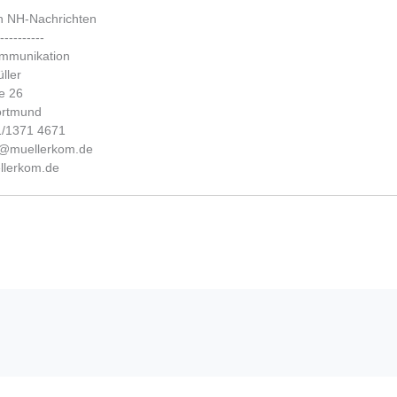
n NH-Nachrichten
-----------
ommunikation
ller
e 26
ortmund
31/1371 4671
fo@muellerkom.de
lerkom.de