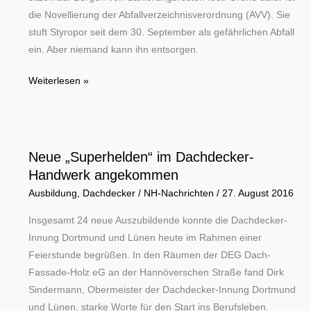
die Novellierung der Abfallverzeichnisverordnung (AVV). Sie
stuft Styropor seit dem 30. September als gefährlichen Abfall
ein. Aber niemand kann ihn entsorgen.
Entsorgungs-
Weiterlesen »
Katastrophe
bei
Styropor-
Platten
Neue „Superhelden“ im Dachdecker-
stoppt
Handwerk angekommen
Baustellen
Ausbildung
,
Dachdecker
/
NH-Nachrichten
/
27. August 2016
Insgesamt 24 neue Auszubildende konnte die Dachdecker-
Innung Dortmund und Lünen heute im Rahmen einer
Feierstunde begrüßen. In den Räumen der DEG Dach-
Fassade-Holz eG an der Hannöverschen Straße fand Dirk
Sindermann, Obermeister der Dachdecker-Innung Dortmund
und Lünen, starke Worte für den Start ins Berufsleben.