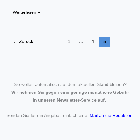
Neue
Weiterlesen »
„Superhelden“
im
Dachdecker-
←
Zurück
1
…
4
5
Handwerk
angekommen
Sie wollen automatisch auf dem aktuellen Stand bleiben?
Wir nehmen Sie gegen eine geringe monatliche Gebühr
in unseren Newsletter-Service auf.
Senden Sie für ein Angebot einfach eine
Mail an die Redaktion
.