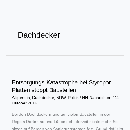
Zum
Inhalt
Dachdecker
springen
Entsorgungs-Katastrophe bei Styropor-
Platten stoppt Baustellen
Allgemein
,
Dachdecker
,
NRW
,
Politik
/
NH-Nachrichten
/
11.
Oktober 2016
Bei den Dachdeckern und auf vielen Baustellen in der
Region Dortmund und Lünen geht derzeit nichts mehr. Sie
sitzen auf Bergen von Sanierungsresten fest. Grund dafür ist