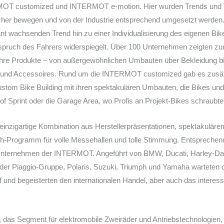
T customized und INTERMOT e-motion. Hier wurden Trends und 
ucher bewegen und von der Industrie entsprechend umgesetzt werde
nt wachsenden Trend hin zu einer Individualisierung des eigenen Bik
pruch des Fahrers widerspiegelt. Über 100 Unternehmen zeigten zu
e Produkte – von außergewöhnlichen Umbauten über Bekleidung bi
 und Accessoires. Rund um die INTERMOT customized gab es zusätzl
om Bike Building mit ihren spektakulären Umbauten, die Bikes und
f Sprint oder die Garage Area, wo Profis an Projekt-Bikes schraubte
 einzigartige Kombination aus Herstellerpräsentationen, spektakulär
h-Programm für volle Messehallen und tolle Stimmung. Entsprechend
 Unternehmen der INTERMOT. Angeführt von BMW, Ducati, Harley-Da
r Piaggio-Gruppe, Polaris, Suzuki, Triumph und Yamaha warteten di
 und begeisterten den internationalen Handel, aber auch das interess
as Segment für elektromobile Zweiräder und Antriebstechnologien, p