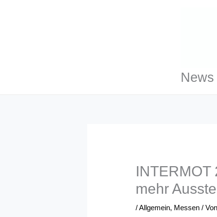
Zum
Inhalt
springen
News 
INTERMOT 20
mehr Ausstel
/
Allgemein
,
Messen
/ Vo