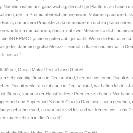
 Natürlich ist es uns ganz wichtig, die richtige Plattform zu haben u
utschland, der im Premiumbereich nennenswert Volumen produziert. 
te Basis, um unsere Produkte zu kommunizieren und zu präsentieren.
en würde ich mir natürlich, dass nicht zwei Messen so dicht aufeina
t die INTERMOT ja einen guten Job gemacht. Wenn die Eicma es scha
ir jedes Jahr eine große Messe – einmal in Italien und einmal in De
ch besser.“
ftsführer, Ducati Motor Deutschland GmbH
ch sehr wichtig für uns in Deutschland, hier bei uns, denn Ducati ist
uchen, Ducati weiter auszubauen in Deutschland, wir hatten letztes J
st für uns, vor unserer Haustür diese Premiere zu haben. Wir haben 
persport und Supersport S durch Claudio Dominicali auch gesehen, d
ange geblieben sind, es war sehr viel los und wir freuen uns – das 
n zuversichtlich in die Zukunft.“
, Geschäftsführer, Harley-Davidson Germany GmbH