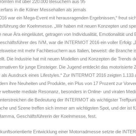
trömten mit über 220.000 Besuchern aus 95
erfans in die Kölner Messehallen als jemals
16 war ein Mega-Event mit herausragenden Ergebnissen,“ freut sic
tsführung der Koelnmesse. „Wir haben mit neuen Konzepten und spezie
 neue Ära eingeläutet, getragen von Individualität, Emotionalität und 
eschäftsführer des IVM, war die INTERMOT 2016 ein voller Erfolg: 
lsweise mit mehr Fachbesuchern aus Italien, beweist: die Branche is
tellt. Die Industrie hat mit neuen Modellen und Konzepten die Trends d
ternativen für junge Einsteiger. Die Jugend entdeckt das motorisierte 
er als Ausdruck eines Lifestyles.“ Zur INTERMOT 2016 zeigten 1.133 
rn ihre Neuheiten und Produkte, ein Plus von 17 Prozent zur Vorver
 weltweite mediale Resonanz, besonders in Online- und viralen Medi
terstreichen die Bedeutung der INTERMOT als wichtigster Treffpun
e und Szene treffen sich immer am wichtigsten Spot, und der ist fü
. Hamma, Geschäftsführerin der Koelnmesse, fest.
kunftsorientierte Entwicklung einer Motorradmesse setzte die INT