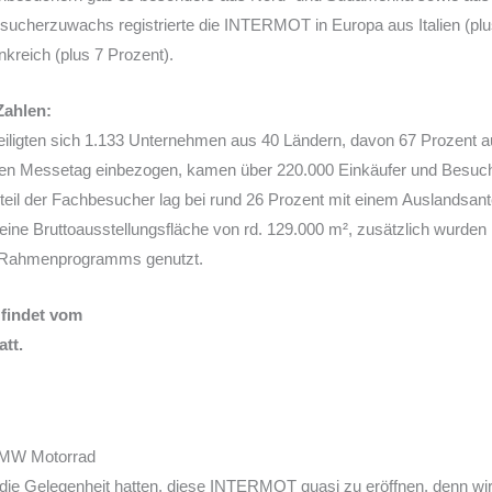
cherzuwachs registrierte die INTERMOT in Europa aus Italien (plus
nkreich (plus 7 Prozent).
Zahlen:
ligten sich 1.133 Unternehmen aus 40 Ländern, davon 67 Prozent 
zten Messetag einbezogen, kamen über 220.000 Einkäufer und Besuc
l der Fachbesucher lag bei rund 26 Prozent mit einem Auslandsante
ne Bruttoausstellungsfläche von rd. 129.000 m², zusätzlich wurden 
s Rahmenprogramms genutzt.
findet vom
att.
BMW Motorrad
 die Gelegenheit hatten, diese INTERMOT quasi zu eröffnen, denn wir