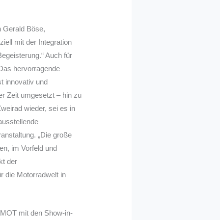
h Gerald Böse,
ll mit der Integration
Begeisterung.“ Auch für
„Das hervorragende
t innovativ und
er Zeit umgesetzt – hin zu
Zweirad wieder, sei es in
ausstellende
anstaltung. „Die große
en, im Vorfeld und
kt der
r die Motorradwelt in
ERMOT mit den Show-in-