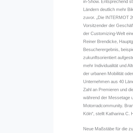
in-Show. Entsprechend s
Ländern deutlich mehr Bik
zuvor. „Die INTERMOT 20
Vorsitzender der Geschäf
der Customizing-Welt eine
Reiner Brendicke, Hauptg
Besucherergebnis, beispie
zukunftsorientiert aufges
mehr Individualität und Al
der urbanen Mobilität od
Unternehmen aus 40 Lände
Zahl an Premieren und die
während der Messetage un
Motorradcommunity. Branch
Köln“, stellt Katharina C
Neue Maßstäbe für die zu