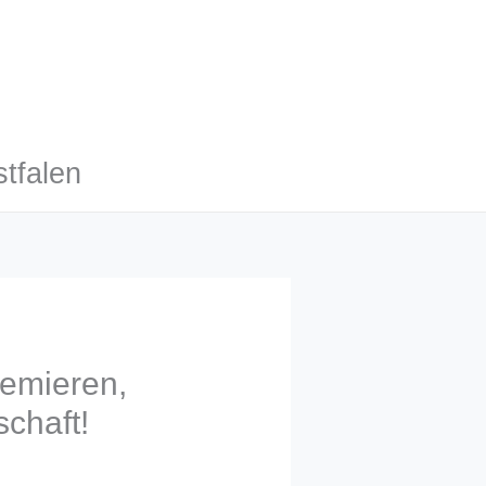
tfalen
emieren,
chaft!