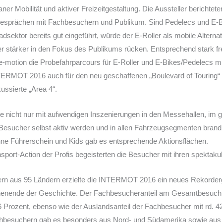
ner Mobilität und aktiver Freizeitgestaltung. Die Aussteller berichte
sprächen mit Fachbesuchern und Publikum. Sind Pedelecs und E-Bik
adsektor bereits gut eingeführt, würde der E-Roller als mobile Alterna
r stärker in den Fokus des Publikums rücken. Entsprechend stark fr
motion die Probefahrparcours für E-Roller und E-Bikes/Pedelecs mit
TERMOT 2016 auch für den neu geschaffenen „Boulevard of Touring“ un
ssierte „Area 4“.
 nicht nur mit aufwendigen Inszenierungen in den Messehallen, im 
esucher selbst aktiv werden und in allen Fahrzeugsegmenten brand
hne Führerschein und Kids gab es entsprechende Aktionsflächen.
ort-Action der Profis begeisterten die Besucher mit ihren spektakulä
ern aus 95 Ländern erzielte die INTERMOT 2016 ein neues Rekorder
ende der Geschichte. Der Fachbesucheranteil am Gesamtbesuch l
Prozent, ebenso wie der Auslandsanteil der Fachbesucher mit rd. 42
chbesuchern gab es besonders aus Nord- und Südamerika sowie aus 