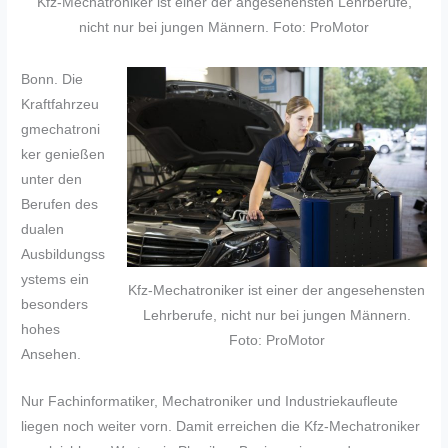
Kfz-Mechatroniker ist einer der angesehensten Lehrberufe,
nicht nur bei jungen Männern. Foto: ProMotor
Bonn. Die
Kraftfahrzeu
gmechatroni
ker genießen
unter den
Berufen des
dualen
Ausbildungss
ystems ein
Kfz-Mechatroniker ist einer der angesehensten
besonders
Lehrberufe, nicht nur bei jungen Männern.
hohes
Foto: ProMotor
Ansehen.
Nur Fachinformatiker, Mechatroniker und Industriekaufleute
liegen noch weiter vorn. Damit erreichen die Kfz-Mechatroniker